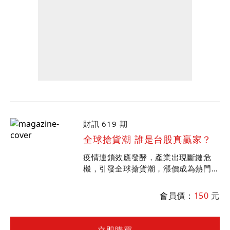
財訊 619 期
全球搶貨潮 誰是台股真贏家？
疫情連鎖效應發酵，產業出現斷鏈危
機，引發全球搶貨潮，漲價成為熱門關
鍵字，５大族群獲利將跟著三級跳。這
波漲價潮能持續多久？其中，又有什麼
會員價：
150
元
投資機會？