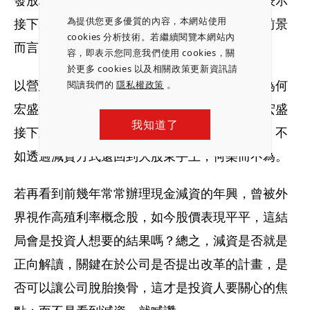
發放現金股息，而是透過現金減資的方式，這表示
為提供您更多優質的內容，本網站使用
接下來可能也沒什麼重大的投資案，這對公司前景
cookies 分析技術。若繼續閱覽本網站內
而言，未必是一件利多消息。
容，即表示您同意我們使用 cookies，關
於更多 cookies 以及相關政策更新資訊請
以營建股宏盛為例，若把現金減資視作利多，為何
閱讀我們的
隱私權政策
。
宏盛這兩年股價卻是一蹶不振。減資動作透露宏盛
我知道了
接下來沒有太多的機會點，與其將錢留在公司，不
如透過減資方式還回到大股東手上，何樂而不為。
若再看到前幾年常常辦理現金減資的年興，曾被外
界視作高殖利率概念股，如今股價表現平平，這結
局會是投資人想要的結果嗎？總之，減資是否就是
正向解讀，關鍵在於公司是否提出改革的計畫，是
否可以讓公司脫胎換骨，這才是投資人要關心的焦