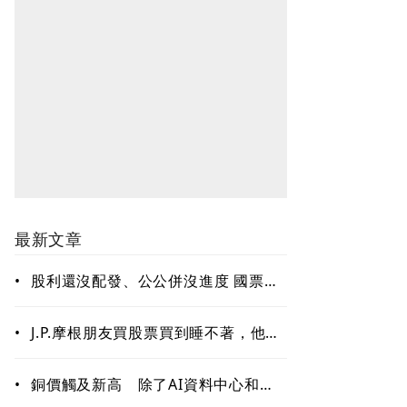
最新文章
•
股利還沒配發、公公併沒進度 國票金
難題待解套
•
J.P.摩根朋友買股票買到睡不著，他只
回一句：賣掉一些！「睡好覺」也是
賺錢的關鍵能力
•
銅價觸及新高 除了AI資料中心和電
網需求 這些因素更關鍵