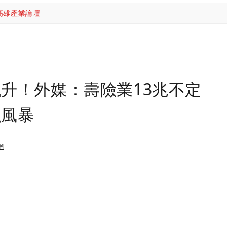
高雄產業論壇
升！外媒：壽險業13兆不定
融風暴
網