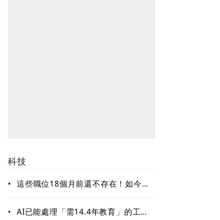
科技
•
這些職位18個月前還不存在！如今年
薪破百萬美元仍搶不到人 AI時代最
缺哪種人才？
•
AI已能處理「需14.4年教育」的工