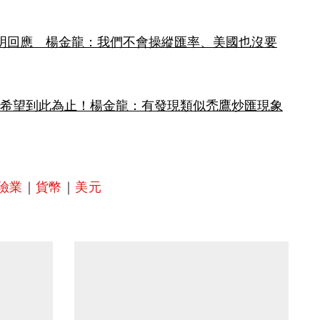
聲明回應　楊金龍：我們不會操縱匯率、美國也沒要
況希望到此為止！楊金龍：有發現類似禿鷹炒匯現象
險業
｜
貨幣
｜
美元