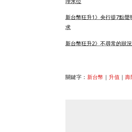
理水位
新台幣狂升1》央行提7點
求
新台幣狂升2》不尋常的狀
關鍵字：
新台幣
｜
升值
｜
壽