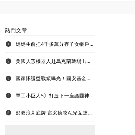
熱門文章
媽媽生前把4千多萬分存子女帳戶
過世後算誰的？法院揭認定關鍵
美國人形機器人赴烏克蘭戰場出任
務、還要對抗中國 新產品將導入
超微Ryzen AI嵌入式X100系列處理
國家隊護盤戰績曝光！國安基金
器
「僅買8檔全獲利」投報率81%…靠
台積電狂賺76億
軍工小巨人5》打造下一座護國神
山！台灣無人機打進全球國防供應
鏈
彭双浪亮底牌 富采搶攻AI光互連
不與雷射拚速度 Micro LED鎖定低
功耗新藍海