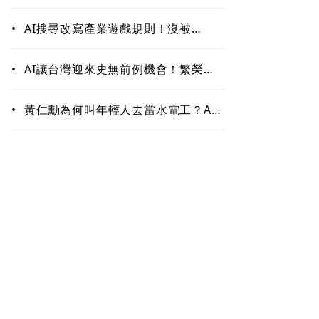
作！哪些能力最難被取代？未來職場
最值錢的是這些
•
AI搜尋改寫產業遊戲規則！沒被
ChatGPT、Google引用恐「消
失」 品牌如何搶下話語權？
•
AI讓台灣迎來史無前例機會！繁榮背
後藏隱憂 這類人未來5至10年恐首當
其衝
•
黃仁勳為何叫年輕人去當水電工？AI
掀「智慧通膨」 白領恐先被開刀