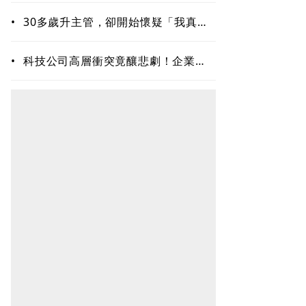
•
30多歲升主管，卻開始懷疑「我真的
夠格嗎？」專家揭職場6種內耗陷阱
•
科技公司高層衝突竟釀悲劇！企業內
耗為何失控？溝通專家揭職場智慧