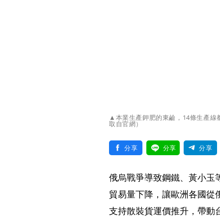
▲本業生產鉀肥的東鹼，14條生產線
取自官網）
分享
分享
分享
俄烏戰爭導致鋼鐵、黃小玉
貿易量下降，讓歐洲各國從
支持散裝貨運價推升，帶動