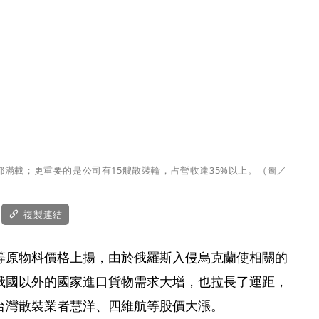
都滿載；更重要的是公司有15艘散裝輪，占營收達35%以上。（圖／
複製連結
等原物料價格上揚，由於俄羅斯入侵烏克蘭使相關的
俄國以外的國家進口貨物需求大增，也拉長了運距，
台灣散裝業者慧洋、四維航等股價大漲。