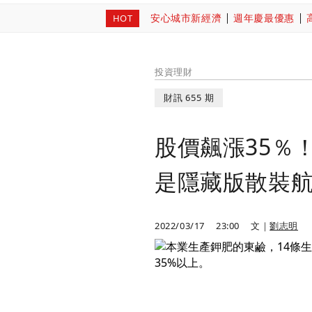
安心城市新經濟
週年慶最優惠
HOT
投資理財
財訊 655 期
股價飆漲35％
是隱藏版散裝
2022/03/17
23:00
文｜
劉志明