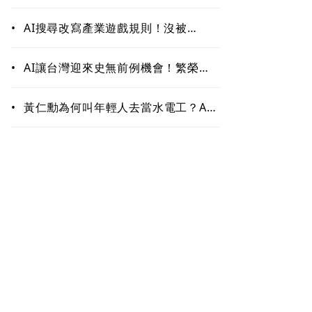
作！哪些能力最難被取代？未來職場
最值錢的是這些
•
AI搜尋改寫產業遊戲規則！沒被
ChatGPT、Google引用恐「消
失」 品牌如何搶下話語權？
•
AI讓台灣迎來史無前例機會！繁榮背
後藏隱憂 這類人未來5至10年恐首當
其衝
•
黃仁勳為何叫年輕人去當水電工？AI
掀「智慧通膨」 白領恐先被開刀