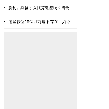
•
股利在身後才入帳算遺產嗎？國稅局
破解迷思：不是看發放時間
•
這些職位18個月前還不存在！如今年
薪破百萬美元仍搶不到人 AI時代最
缺哪種人才？