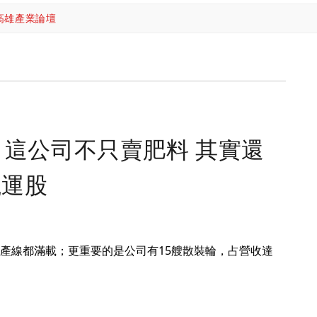
高雄產業論壇
！這公司不只賣肥料 其實還
航運股