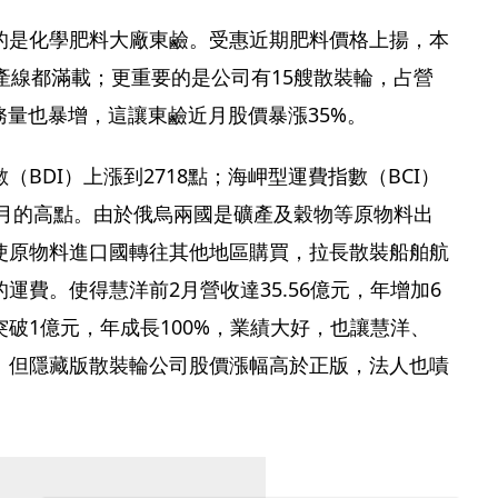
的是化學肥料大廠東鹼。受惠近期肥料價格上揚，本
產線都滿載；更重要的是公司有15艘散裝輪，占營
務量也暴增，這讓東鹼近月股價暴漲35%。
BDI）上漲到2718點；海岬型運費指數（BCI）
個月的高點。由於俄烏兩國是礦產及穀物等原物料出
使原物料進口國轉往其他地區購買，拉長散裝船舶航
運費。使得慧洋前2月營收達35.56億元，年增加6
破1億元，年成長100%，業績大好，也讓慧洋、
。但隱藏版散裝輪公司股價漲幅高於正版，法人也嘖