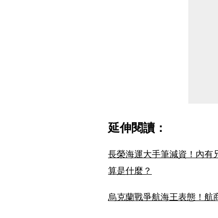
延伸閱讀：
長榮海運大手筆減資！內有兄
算是什麼？
烏克蘭戰爭航海王表態！航商