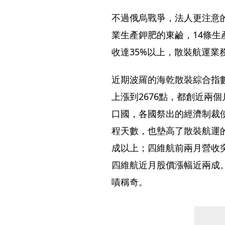
不過俄烏戰爭，法人更注意
業生產鉀肥的東鹼，14條生
收達35%以上，散裝航運業
近期波羅的海乾散裝綜合指數（
上漲到2676點，都創近兩
口國，各國祭出的經濟制裁
程天數，也墊高了散裝航運的
成以上；四維航前兩月營收突
四維航近月股價漲幅近兩成
嘖稱奇。