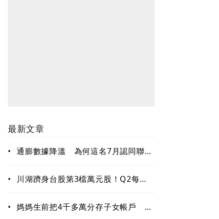
最新文章
•
通膨數據降溫 為何這名7月認同聯準
會按兵不動的FOMC成員，現在支持
升息？
•
川湖躋身台股第3檔萬元股！Q2每股
大賺74.38元 7月營收年增355％
•
媽媽生前把4千多萬分存子女帳戶 過
世後算誰的？法院揭認定關鍵