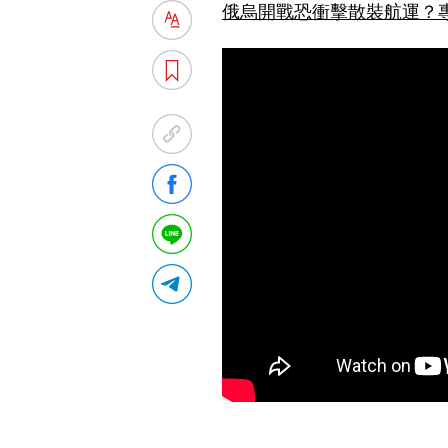
俄烏開戰恐衝擊散裝航運？