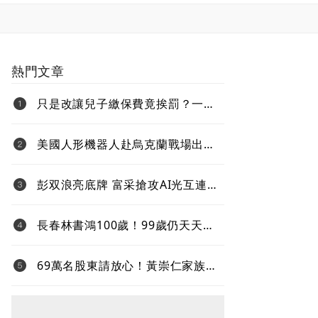
熱門文章
只是改讓兒子繳保費竟挨罰？一次
看懂「變更要保人」的補稅地雷
美國人形機器人赴烏克蘭戰場出任
務、還要對抗中國 新產品將導入
超微Ryzen AI嵌入式X100系列處理
彭双浪亮底牌 富采搶攻AI光互連
器
不與雷射拚速度 Micro LED鎖定低
功耗新藍海
長春林書鴻100歲！99歲仍天天上
班、健走5000步 「石化業愛迪
生」自律人生曝光
69萬名股東請放心！黃崇仁家族全
力支持既有經營團隊 力積電強調
三個不變