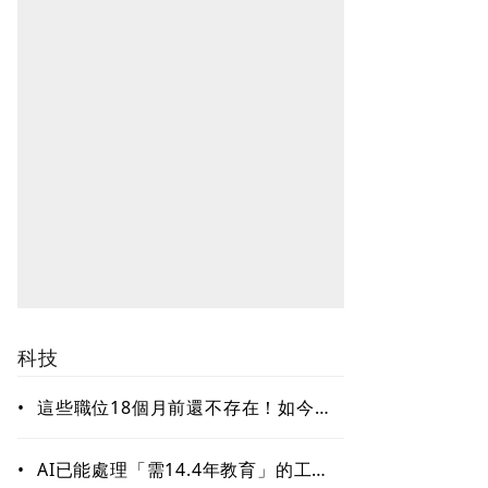
科技
•
這些職位18個月前還不存在！如今年
薪破百萬美元仍搶不到人 AI時代最
缺哪種人才？
•
AI已能處理「需14.4年教育」的工