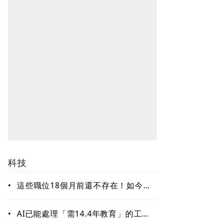
科技
•
這些職位18個月前還不存在！如今年
薪破百萬美元仍搶不到人 AI時代最
缺哪種人才？
•
AI已能處理「需14.4年教育」的工