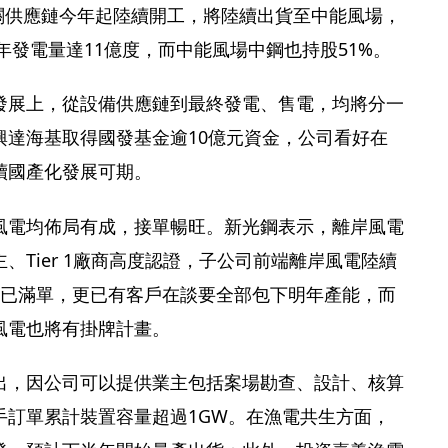
而相關供應鏈今年起陸續開工，將陸續出貨至中能風場，
計年發電量達11億度，而中能風場中鋼也持股51%。
發展上，從設備供應鏈到最終發電、售電，均將分一
興達海基取得國發基金逾10億元資金，公司看好在
續國產化發展可期。
風電均佈局有成，接單暢旺。新光鋼表示，離岸風電
、Tier 1廠商高度認證，子公司前端離岸風電陸續
底已滿單，更已有客戶在談要全部包下明年產能，而
風電也將有掛牌計畫。
出，因公司可以提供業主包括案場勘查、設計、核算
手訂單累計裝置容量超過1GW。在漁電共生方面，