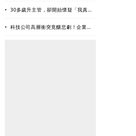
•
30多歲升主管，卻開始懷疑「我真的
夠格嗎？」專家揭職場6種內耗陷阱
•
科技公司高層衝突竟釀悲劇！企業內
耗為何失控？溝通專家揭職場智慧