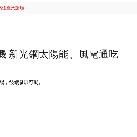
高雄產業論壇
機 新光鋼太陽能、風電通吃
J