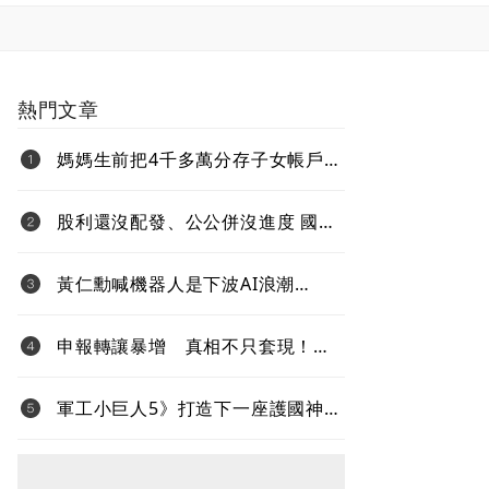
熱門文章
媽媽生前把4千多萬分存子女帳戶
過世後算誰的？法院揭認定關鍵
股利還沒配發、公公併沒進度 國票
金難題待解套
黃仁勳喊機器人是下波AI浪潮
Jetson Thor生態系台鏈名單曝光
申報轉讓暴增 真相不只套現！內
部人大賣股 節稅、經營權攻防同
步上演
軍工小巨人5》打造下一座護國神
山！台灣無人機打進全球國防供應
鏈