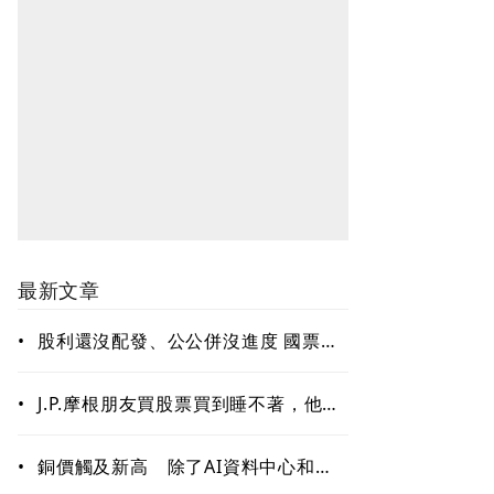
最新文章
•
股利還沒配發、公公併沒進度 國票金
難題待解套
•
J.P.摩根朋友買股票買到睡不著，他只
回一句：賣掉一些！「睡好覺」也是
賺錢的關鍵能力
•
銅價觸及新高 除了AI資料中心和電
網需求 這些因素更關鍵