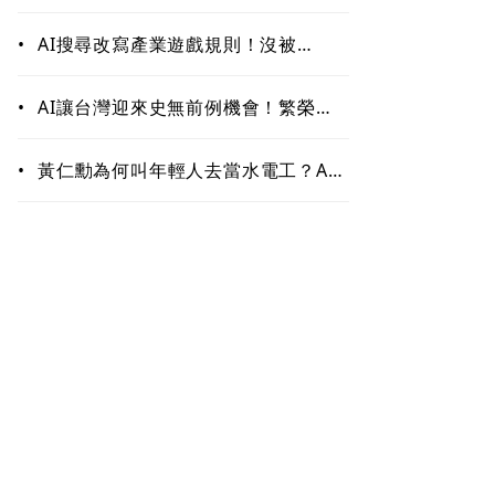
作！哪些能力最難被取代？未來職場
最值錢的是這些
•
AI搜尋改寫產業遊戲規則！沒被
ChatGPT、Google引用恐「消
失」 品牌如何搶下話語權？
•
AI讓台灣迎來史無前例機會！繁榮背
後藏隱憂 這類人未來5至10年恐首當
其衝
•
黃仁勳為何叫年輕人去當水電工？AI
掀「智慧通膨」 白領恐先被開刀