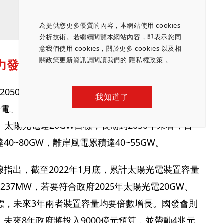
為提供您更多優質的內容，本網站使用 cookies
分析技術。若繼續閱覽本網站內容，即表示您同
意我們使用 cookies，關於更多 cookies 以及相
關政策更新資訊請閱讀我們的
隱私權政策
。
力發展太陽能、離岸風電
2050淨零碳排路徑，訂下2050年再生能源發電占比
我知道了
光電、離岸風電為主要綠能來源，短期則設下2025年
、太陽光電達20GW目標，長期到2050年來看，目
0~80GW，離岸風電累積達40~55GW。
指出，截至2022年1月底，累計太陽光電裝置容量
237MW，若要符合政府2025年太陽光電20GW、
目標，未來3年兩者裝置容量均要倍數增長。國發會則
未來8年政府將投入9000億元預算，並帶動4兆元