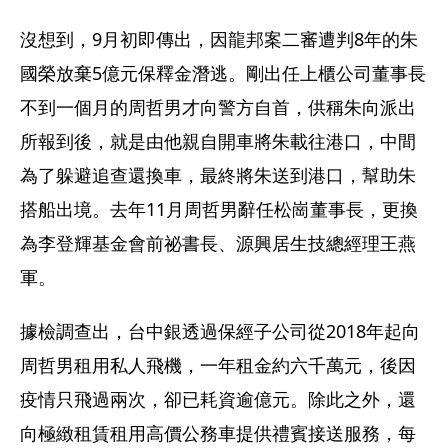
沒想到，9月初即傳出，因龍邦案二審遭判8年的朱
國榮放棄5億元保釋金潛逃。剛出任上櫃公司董事長
不到一個月的周哲男才向警方自首，供稱朱向派出
所報到後，就是由他親自開車將朱載往港口，中間
為了躲避追查還換車，最終將朱送到港口，幫助朱
搭船出境。去年11月周哲男辭任松崗董事長，更換
為李登輝基金會前祕書長、源興居生技總經理王燕
軍。
據檢調查出，台中銀透過保經子公司從2018年起向
周哲男租用私人飛機，一年租金約六千萬元，後因
疫情只飛過兩次，卻已耗資逾億元。除此之外，還
向極緻租賃租用高價公務車提供禮賓接送服務，每