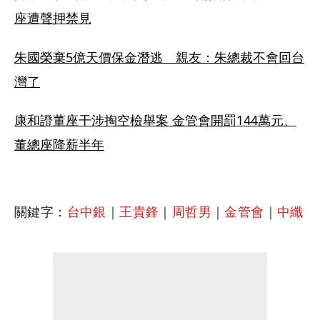
座遭聲押禁見
朱國榮棄5億天價保金潛逃　親友：朱總裁不會回台
灣了
康和證董座干涉掏空檢舉案 金管會開罰144萬元、
董總座降薪半年
關鍵字：
台中銀
｜
王貴鋒
｜
周哲男
｜
金管會
｜
中纖