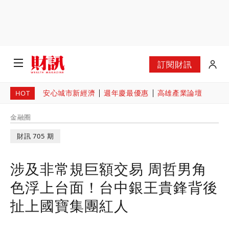
訂閱財訊
安心城市新經濟
週年慶最優惠
高雄產業論壇
HOT
金融圈
財訊 705 期
涉及非常規巨額交易 周哲男角
色浮上台面！台中銀王貴鋒背後
扯上國寶集團紅人