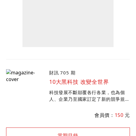
財訊 705 期
10大黑科技 改變全世界
科技發展不斷顛覆各行各業，也為個
人、企業乃至國家訂定了新的競爭規
則。《財訊》獨家針對120位產官學界
人士進行調查，選出十大即將為全世界
會員價：
150
元
帶來巨變的新科技。
當期目錄