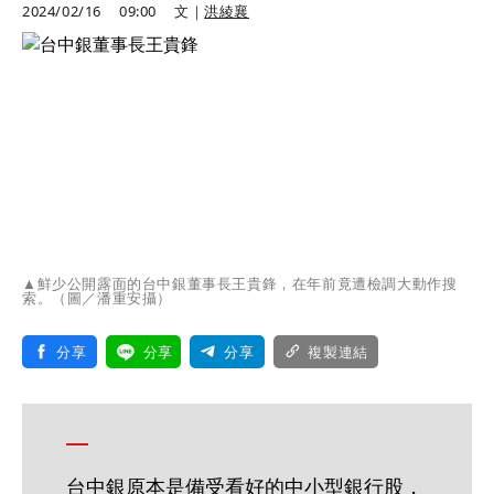
2024/02/16
09:00
文｜
洪綾襄
▲鮮少公開露面的台中銀董事長王貴鋒，在年前竟遭檢調大動作搜
索。（圖／潘重安攝）
分享
分享
分享
複製連結
台中銀原本是備受看好的中小型銀行股，