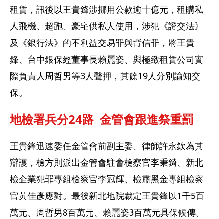
租賃，訊後以王貴鋒涉挪用公款逾十億元，租購私
人飛機、超跑、豪宅供私人使用，涉犯《證交法》
及《銀行法》的不利益交易罪與背信罪，將王貴
鋒、台中銀保經董事長賴麗姿、與極緻租賃公司實
際負責人周哲男等3人聲押，其餘19人分別諭知交
保。
地檢署兵分24路  金管會跟進祭重罰
王貴鋒迅速委任金管會前副主委、律師許永欽為其
辯護，檢方則派出金管會駐會檢察官李秉錡、新北
檢企業犯罪專組檢察官李冠輝、檢肅黑金專組檢察
官黃佳彥應對。最後新北地院裁定王貴鋒以1千5百
萬元、周哲男8百萬元、賴麗姿3百萬元具保候傳。