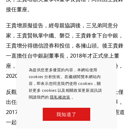
接任董座。
王貴增原擬提告，經母親協調後，三兄弟同意分
家，王貴賢執掌中纖、磐亞，王貴鋒拿下台中銀，
王貴增分得德信證券和投信，各擁山頭。後王貴鋒
一直擔任台中銀副董事長，2018年才正式坐上董
座，隔年以台中銀逐步承接德信證券和投信股份，
為提供您更多優質的內容，本網站使用
2020年將之更名為台中銀證券與投信。
cookies 分析技術。若繼續閱覽本網站內
容，即表示您同意我們使用 cookies，關
於更多 cookies 以及相關政策更新資訊請
反觀王貴增卻是逐步淡出家族公司董事，台面上僅
閱讀我們的
隱私權政策
。
出任紅酒通路「金醇臻品」負責人，但身家雄厚，
2017年還曾協助泰山公司派，與龍邦、元大邱憲道
我知道了
一起抵抗保力達大軍壓境。