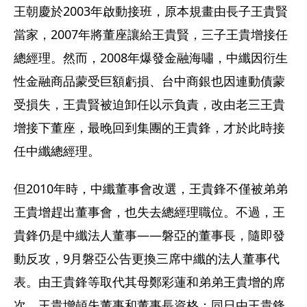
王朝慶於2003年啟動接班，原本規畫由長子王貴賢
當家，2007年將董座讓給王貴賢，三子王貴增接任
總經理。然而，2008年爆發金融海嘯，中纖因衍生
性金融商品蒙受巨額虧損、台中商銀也因連動債蒙
受損失，王貴賢被迫卸任以示負責，改由老三王貴
增接下董座，最晚回到集團的王貴鋒，才於此時接
任中纖總經理。
但2010年時，中纖董事會改選，王貴鋒不僅被弟弟
王貴增趕出董事會，也失去總經理職位。不過，王
貴鋒仍是中纖法人董事——磐亞的董事長，隨即發
動反攻，9月磐亞公告更換三席中纖的法人董事代
表。由王貴鋒等取代其母鄭彩蓮和弟弟王貴增的席
次，王貴增頓失董事和董事長資格；同日由王貴鋒