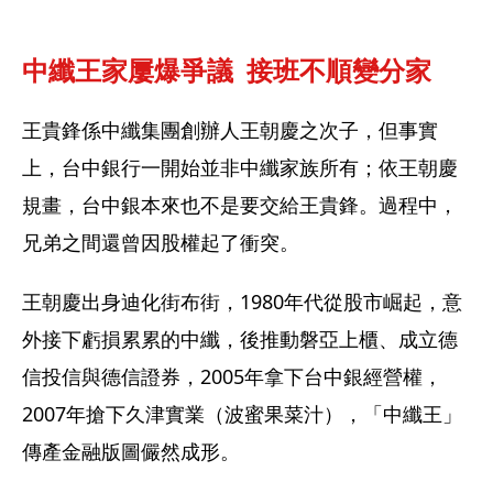
中纖王家屢爆爭議  接班不順變分家
王貴鋒係中纖集團創辦人王朝慶之次子，但事實
上，台中銀行一開始並非中纖家族所有；依王朝慶
規畫，台中銀本來也不是要交給王貴鋒。過程中，
兄弟之間還曾因股權起了衝突。
王朝慶出身迪化街布街，1980年代從股市崛起，意
外接下虧損累累的中纖，後推動磐亞上櫃、成立德
信投信與德信證券，2005年拿下台中銀經營權，
2007年搶下久津實業（波蜜果菜汁），「中纖王」
傳產金融版圖儼然成形。