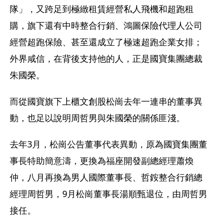
隊」，又跨足到極緻租賃經營私人飛機和超跑租
購，旗下還有中時整合行銷、鴻圖保險代理人公司
經營超跑保險、甚至還成立了極速超跑企業女排；
外界咸信，在背後支持他的人，正是國寶集團總裁
朱國榮。
而從國寶旗下上櫃文創股松崗去年一連串的董事異
動，也足以說明周哲男與朱國榮的關係匪淺。
去年3月，松崗公告董事代表異動，原為國寶集團董
事長特助簡意濤，更換為福座開發副總經理蕭煥
仲，八月再換為男人國際董事長、哲銨整合行銷總
經理周哲男，9月松崗董事長湯順甄退位，由周哲男
接任。