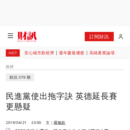
訂閱財訊
安心城市新經濟
週年慶最優惠
高雄產業論壇
HOT
政經
財訊 579 期
民進黨使出拖字訣 英德延長賽
更懸疑
2019/04/21
23:00
文｜
羅敏欽