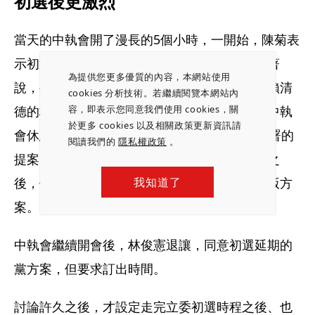
初選後更激烈
當天的中執會開了漫長的5個小時，一開始，陳菊表
示初選不能照這樣走下去，英系大將陳明文接著
為提供您更多優質的內容，本網站使用
說，初選應延到國民黨總統參選人出來。代表賴清
cookies 分析技術。若繼續閱覽本網站內
德的林俊憲、正國會系統的陳茂松堅持反對。中執
容，即表示您同意我們使用 cookies，關
於更多 cookies 以及相關政策更新資訊請
會休息闢室協商時，陳明文拿出一份有26人連署的
閱讀我們的
隱私權政策
。
提案，就是要將初選延後至國民黨產生參選人之
後，但卓榮泰、黨祕書長羅文嘉反對，提出黨版方
我知道了
案。
中執會繼續開會後，林俊憲退讓，同意初選延期的
黨方案，但要求訂出時間。
討論許久之後，才設定走完立委初選時程之後、也