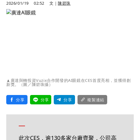
2026/01/19
02:52
文｜
陳碧珠
▲廣達與轉投資Vuzix合作開發的AI眼鏡在CES首度亮相，並獲得創
新獎。（圖／陳碧珠攝）
分享
分享
分享
複製連結
此次CES，逾130多家台廠齊聚，公司高