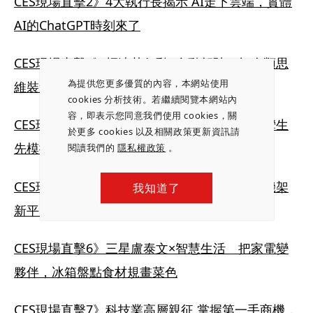
CES現場直擊2》4大執行長揭示 AI走下雲端，實體
AI的ChatGPT時刻來了
CES現場直擊3》輝達黃仁勳×自動駕駛　把人類思
為提供您更多優質的內容，本網站使用
維裝進自駕車，挑戰特斯拉
cookies 分析技術。若繼續閱覽本網站內
容，即表示您同意我們使用 cookies，關
CES現場直擊4》西門子博樂仁×工業AI　數位孿生
於更多 cookies 以及相關政策更新資訊請
先模擬，從建廠到營運更有效率
閱讀我們的
隱私權政策
。
CES現場直擊5》超微蘇姿丰×算力競賽　打造機架
我知道了
新平台，AI處理器效能提升10倍
CES現場直擊6》三星盧泰文×智慧生活　把家電變
夥伴，冰箱盤點食材規畫菜色
CES現場直擊7》科技業高層親征 掌握第一手商機，