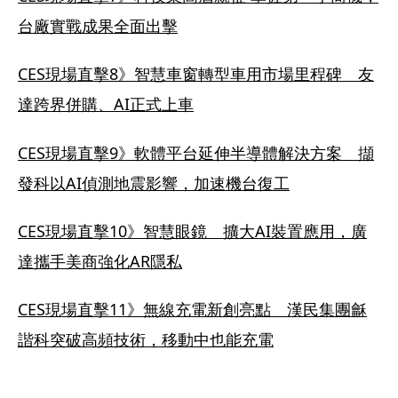
台廠實戰成果全面出擊
CES現場直擊8》智慧車窗轉型車用市場里程碑　友
達跨界併購、AI正式上車
CES現場直擊9》軟體平台延伸半導體解決方案　擷
發科以AI偵測地震影響，加速機台復工
CES現場直擊10》智慧眼鏡　擴大AI裝置應用，廣
達攜手美商強化AR隱私
CES現場直擊11》無線充電新創亮點　漢民集團龢
諧科突破高頻技術，移動中也能充電