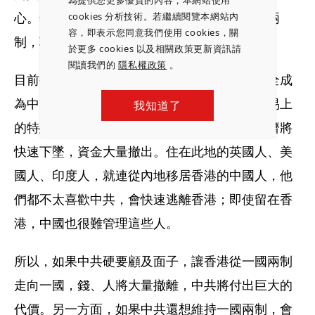
心。然而，香港人已經感覺中國想要放棄一國兩
cookies 分析技術。若繼續閱覽本網站內
容，即表示您同意我們使用 cookies，關
制，朝向一國發展。
於更多 cookies 以及相關政策更新資訊請
閱讀我們的
隱私權政策
。
目前香港享有獨立關稅區的待遇，一旦香港完全成
為中國的一部分，美國將收回香港在關稅、貿易上
我知道了
的特殊待遇，等於雙方撕破臉，到時香港的經濟將
快速下墜，資金大量撤出。住在此地的英國人、美
國人、印度人，就連從內地移居香港的中國人，他
們都不太喜歡中共，會快速逃離香港；即使留在香
港，中國也很難管理這些人。
所以，如果中共硬要顧及面子，讓香港從一國兩制
走向一國，錢、人將大量撤離，中共將付出巨大的
代價。另一方面，如果中共還想維持一國兩制，會