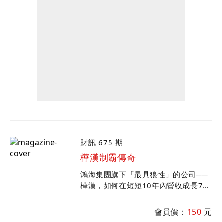
財訊 675 期
樺漢制霸傳奇
鴻海集團旗下「最具狼性」的公司──
樺漢，如何在短短10年內營收成長70
倍？董事長朱復銓如何打造這個千億帝
國成為工業電腦新天王？工業電腦市場
會員價：
150
元
需求不斷擴大...