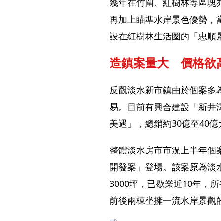
幾年在竹圍、紅樹林等區塊
再加上瞄準水岸景色優勢，
設在紅樹林生活圈的「忠順
造鎮案量大　價格欲
反觀淡水新市鎮由於個案多
易。目前有興合建設「新井澤
美遇」，總銷約30億至40
整體淡水房市市況上半年個
開發案」登場。該案原為淡
3000坪，已歇業近10年
前後兩棟坐擁一流水岸景觀