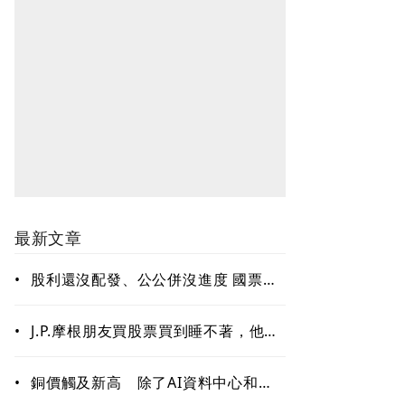
最新文章
•
股利還沒配發、公公併沒進度 國票金
難題待解套
•
J.P.摩根朋友買股票買到睡不著，他只
回一句：賣掉一些！「睡好覺」也是
賺錢的關鍵能力
•
銅價觸及新高 除了AI資料中心和電
網需求 這些因素更關鍵