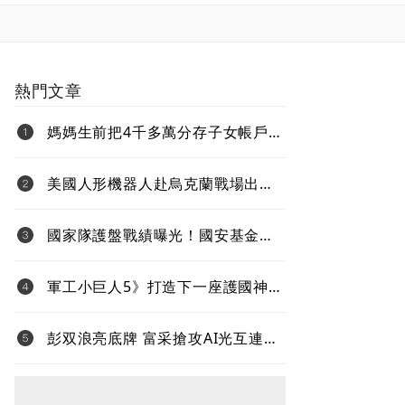
熱門文章
媽媽生前把4千多萬分存子女帳戶
過世後算誰的？法院揭認定關鍵
美國人形機器人赴烏克蘭戰場出任
務、還要對抗中國 新產品將導入
超微Ryzen AI嵌入式X100系列處理
國家隊護盤戰績曝光！國安基金
器
「僅買8檔全獲利」投報率81%…靠
台積電狂賺76億
軍工小巨人5》打造下一座護國神
山！台灣無人機打進全球國防供應
鏈
彭双浪亮底牌 富采搶攻AI光互連
不與雷射拚速度 Micro LED鎖定低
功耗新藍海