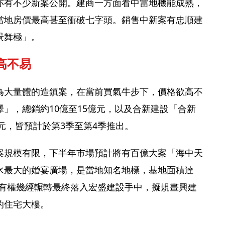
亦有不少新案公開。建商一方面看中當地機能成熟，
當地房價最高甚至衝破七字頭。銷售中新案有忠順建
景舞極」。
高不易
為大量體的造鎮案，在當前買氣牛步下，價格欲高不
」，總銷約10億至15億元，以及合新建設「合新
億元，皆預計於第3季至第4季推出。
案規模有限，下半年市場預計將有百億大案「海中天
水最大的婚宴廣場，是當地知名地標，基地面積達
，所有權幾經輾轉最終落入宏盛建設手中，擬規畫興建
的住宅大樓。