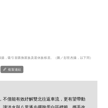
俱揚，吸引首購換屋族及退休族移居。（圖／彭世杰攝，以下同）
複製連結
，不僅能有效紓解雙北往返車流，更有望帶動
，讓淡水與八里逐步擺脫蛋白區標籤，攜手改