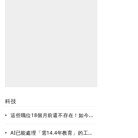
科技
•
這些職位18個月前還不存在！如今年
薪破百萬美元仍搶不到人 AI時代最
缺哪種人才？
•
AI已能處理「需14.4年教育」的工