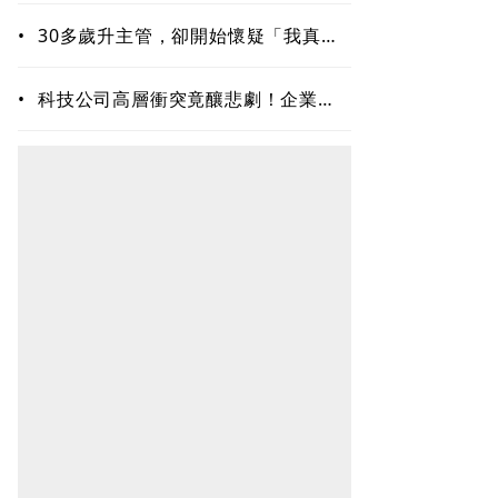
•
30多歲升主管，卻開始懷疑「我真的
夠格嗎？」專家揭職場6種內耗陷阱
•
科技公司高層衝突竟釀悲劇！企業內
耗為何失控？溝通專家揭職場智慧