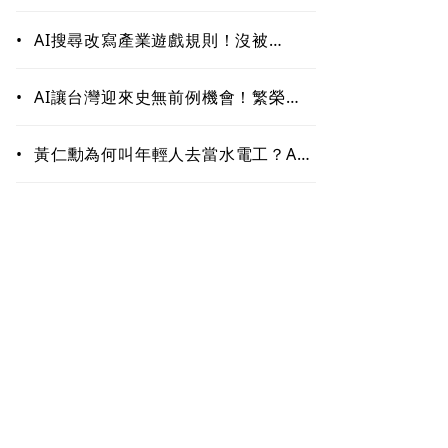
作！哪些能力最難被取代？未來職場
最值錢的是這些
•
AI搜尋改寫產業遊戲規則！沒被
ChatGPT、Google引用恐「消
失」 品牌如何搶下話語權？
•
AI讓台灣迎來史無前例機會！繁榮背
後藏隱憂 這類人未來5至10年恐首當
其衝
•
黃仁勳為何叫年輕人去當水電工？AI
掀「智慧通膨」 白領恐先被開刀