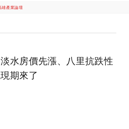
高雄產業論壇
！淡水房價先漲、八里抗跌性
兌現期來了