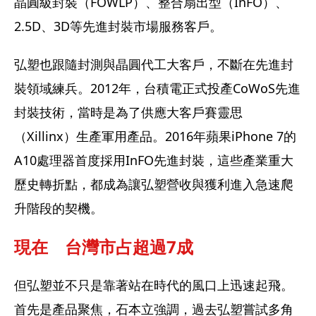
晶圓級封裝（FOWLP）、整合扇出型（InFO）、
2.5D、3D等先進封裝市場服務客戶。
弘塑也跟隨封測與晶圓代工大客戶，不斷在先進封
裝領域練兵。2012年，台積電正式投產CoWoS先進
封裝技術，當時是為了供應大客戶賽靈思
（Xillinx）生產軍用產品。2016年蘋果iPhone 7的
A10處理器首度採用InFO先進封裝，這些產業重大
歷史轉折點，都成為讓弘塑營收與獲利進入急速爬
升階段的契機。
現在　台灣市占超過7成
但弘塑並不只是靠著站在時代的風口上迅速起飛。
首先是產品聚焦，石本立強調，過去弘塑嘗試多角