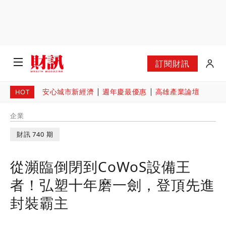
訂閱財訊
安心城市新經濟
週年慶最優惠
高雄產業論壇
HOT
企業
財訊 740 期
從瀕臨倒閉到CoWoS設備王
者！弘塑十年磨一劍，登頂先進
封裝霸主