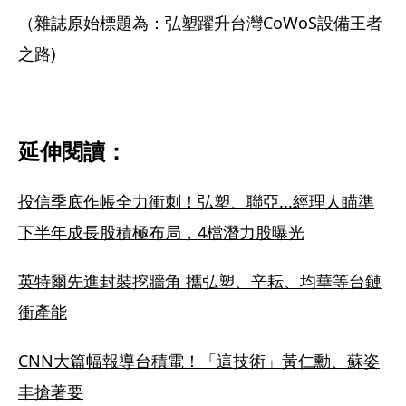
（雜誌原始標題為：弘塑躍升台灣CoWoS設備王者
之路)
延伸閱讀：
投信季底作帳全力衝刺！弘塑、聯亞...經理人瞄準
下半年成長股積極布局，4檔潛力股曝光
英特爾先進封裝挖牆角 攜弘塑、辛耘、均華等台鏈
衝產能
CNN大篇幅報導台積電！「這技術」黃仁勳、蘇姿
丰搶著要