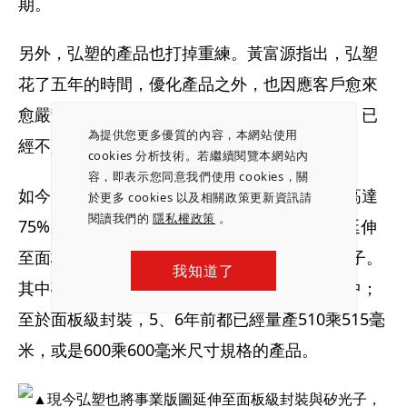
期。
另外，弘塑的產品也打掉重練。黃富源指出，弘塑
花了五年的時間，優化產品之外，也因應客戶愈來
愈嚴苛的規格和效能要求，所以現在賣的產品，已
為提供您更多優質的內容，本網站使用
經不是10年前銷售的產品。
cookies 分析技術。若繼續閱覽本網站內
容，即表示您同意我們使用 cookies，關
如今，弘塑在台灣先進封裝溼製程設備市占率高達
於更多 cookies 以及相關政策更新資訊請
閱讀我們的
隱私權政策
。
75%。展望未來，弘塑也將先進封裝事業版圖延伸
至面板級封裝（Panel level package）與矽光子。
我知道了
其中矽光子已與美國和台灣一階客戶合作開發中；
至於面板級封裝，5、6年前都已經量產510乘515毫
米，或是600乘600毫米尺寸規格的產品。