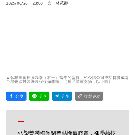
2025/06/26
23:00
文｜
林苑卿
▲弘塑董事長張鴻泰（右一）當年的堅持，如今讓公司成功轉骨成為
台灣先進封裝溼製程設備龍頭。（圖／潘重安攝，以下同）
分享
分享
分享
複製連結
弘塑曾瀕臨倒閉差點慘遭賤賣，卻憑藉技