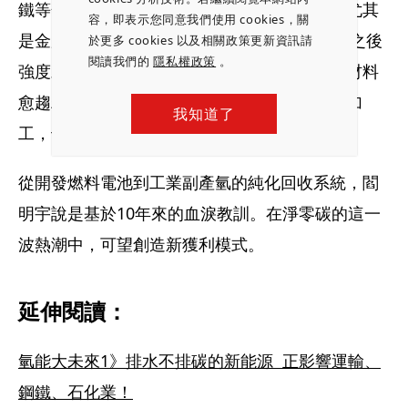
鐵等金屬熱處理業和鍍膜業者。閻明宇指出，尤其
容，即表示您同意我們使用 cookies，關
是金屬熱處理，需要升溫到甚至1000度，烤過之後
於更多 cookies 以及相關政策更新資訊請
閱讀我們的
隱私權政策
。
強度才夠，但過程中表面會生鏽氧化，現在的材料
愈趨精密，表面不能有氧化層，否則後面很難加
我知道了
工，也因此使氫氣用量增加。
從開發燃料電池到工業副產氫的純化回收系統，閻
明宇說是基於10年來的血淚教訓。在淨零碳的這一
波熱潮中，可望創造新獲利模式。
延伸閱讀：
氫能大未來1》排水不排碳的新能源  正影響運輸、
鋼鐵、石化業！