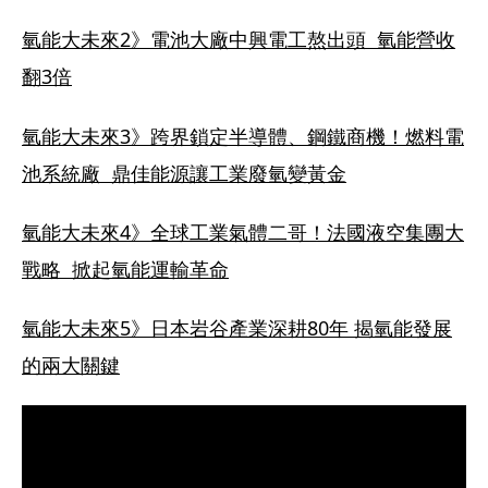
氫能大未來2》電池大廠中興電工熬出頭  氫能營收
翻3倍
氫能大未來3》跨界鎖定半導體、鋼鐵商機！燃料電
池系統廠  鼎佳能源讓工業廢氫變黃金
氫能大未來4》全球工業氣體二哥！法國液空集團大
戰略  掀起氫能運輸革命
氫能大未來5》日本岩谷產業深耕80年 揭氫能發展
的兩大關鍵