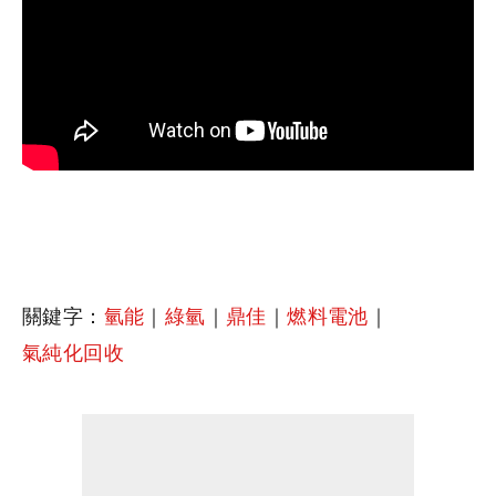
關鍵字：
氫能
｜
綠氫
｜
鼎佳
｜
燃料電池
｜
氣純化回收