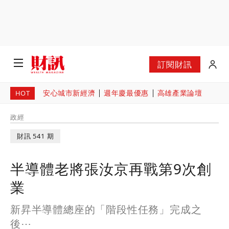
訂閱財訊
安心城市新經濟
週年慶最優惠
高雄產業論壇
HOT
政經
財訊 541 期
半導體老將張汝京再戰第9次創
業
新昇半導體總座的「階段性任務」完成之
後⋯