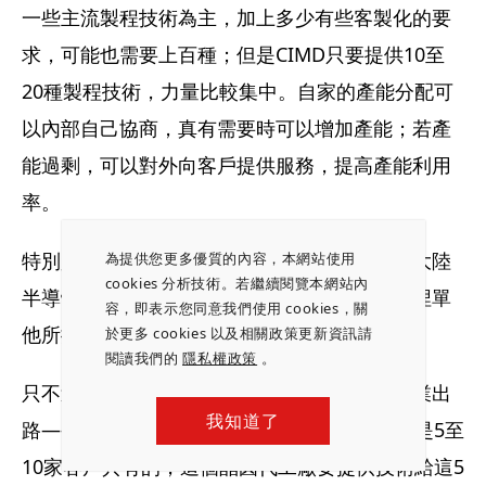
一些主流製程技術為主，加上多少有些客製化的要
求，可能也需要上百種；但是CIMD只要提供10至
20種製程技術，力量比較集中。自家的產能分配可
以內部自己協商，真有需要時可以增加產能；若產
能過剩，可以對外向客戶提供服務，提高產能利用
率。
特別是，以張汝京創辦中芯國際至今，在中國大陸
為提供您更多優質的內容，本網站使用
cookies 分析技術。若繼續閱覽本網站內
半導體產業累積的知名度與人脈，要號召願意埋單
容，即表示您同意我們使用 cookies，關
他所提出的CIMD模式的廠商，應該不是難事。
於更多 cookies 以及相關政策更新資訊請
閱讀我們的
隱私權政策
。
只不過，這個張汝京眼中的中國大陸半導體產業出
我知道了
路——CIMD，也有深具挑戰之處。CIMD可能是5至
10家客戶共有的，這個晶圓代工廠要提供技術給這5