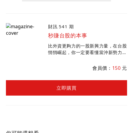
財訊 541 期
秒賺台股的本事
比外資更夠力的一股新興力量，在台股
悄悄崛起，你一定要看懂當沖新勢力對
市場的影響，跟著達人學他們如何看籌
碼、蒐標的，鎖定每一天的強勢股…
會員價：
150
元
立即購買
你可能還想看