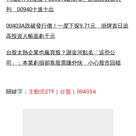
列　00940十進十出
00403A跌破發行價！一度下探9.71元　掛牌首日追
高投資人帳面虧千元
台股太熱企業也瘋買股？謝金河點名「這些公
司」：本業虧損卻靠股票賺外快　小心股市回檔
關鍵字：
主動式ETF
｜
台股
｜
00403A