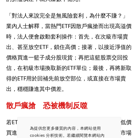
「對法人來說完全是無風險套利，為什麼不賺？」
業內人士解釋，當熱門ETF因散戶瘋搶而出現高溢價
時，法人便會啟動套利操作：首先，在次級市場賣
出、甚至放空ETF，鎖住高價；接著，以接近淨值的
價格買進一籃子成分股現貨；再把這籃股票交回投
信，在初級市場換取新的ETF單位；最後，再將新取
得的ETF用於回補先前放空部位，或直接在市場賣
出，穩穩賺進其中價差。
散戶瘋搶　恐被機制反噬
若ETF出現折價，法人則會反向操作：先在市場低價
為提供您更多優質的內容，本網站使用
買進ETF，再拆解成分股，以較高價格丟到次級市場
cookies 分析技術。若繼續閱覽本網站內