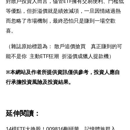
對散戶投資人而言，儘管ETF擁有交易便利、門檻低
等優點，但折溢價就是績效減項，一旦因情緒過熱
而忽略了市場機制，最終恐怕只是賺到一場空歡
喜。
（雜誌原始標題為： 散戶追價搶買　真正賺到的可
能不是你  主動ETF狂潮  折溢價成獵人提款機）
※本網站及作者所提供資訊僅供參考，投資人應自
行承擔投資風險及投資結果。
延伸閱讀：
14檔ETF大換股！009816刪研華、記憶體族群入