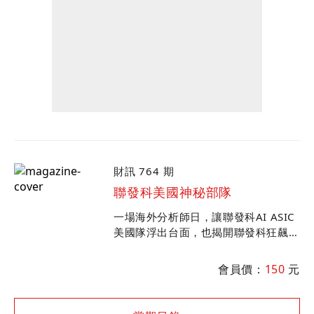
財訊 764 期
聯發科美國神秘部隊
一場海外分析師日，讓聯發科AI ASIC
美國隊浮出台面，也揭開聯發科狂飆背
後的「漲」聲序幕。看蔡明介如何打造
AI團隊，一路挺進谷歌主導的算力賽
會員價：
150
元
道。