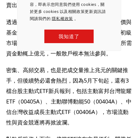
賣出，同樣能賺取無風險價差。
容，即表示您同意我們使用 cookies，關
於更多 cookies 以及相關政策更新資訊請
閱讀我們的
隱私權政策
。
透過初級市場與次級市場間的來回操作，ETF市價與
基金淨值才得以逐步收斂。不過，由於國內ETF初級
我知道了
市場申贖實務上都是以500張為一個基本單位，所需
資金動輒上億元，一般散戶根本無法參與。
密集、高頻交易，也是把成交量推上兆元的關鍵推
手，但後續勢必還會熱烈，因為5月下旬起，還有3
檔台股主動式ETF新兵報到，包括主動富邦台灣龍耀
ETF（00405A）、主動聯博動能50（00404A）、中
信台灣收益成長主動式ETF（00406A），市場流動
性與資金競逐將再掀波瀾。