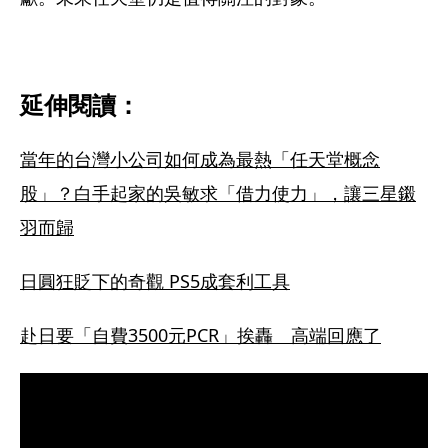
延伸閱讀：
當年的台灣小公司如何成為最熱「任天堂概念
股」？白手起家的吳敏求「借力使力」，讓三星鎩
羽而歸
日圓狂貶下的奇觀 PS5成套利工具
赴日要「自費3500元PCR」挨轟　高端回應了