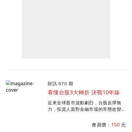
財訊 670 期
看懂台股3大轉折 決戰10年線
近來全球股市波動劇烈，台股反彈無
力，投資人面對金融市場的常態改變，
當然要換腦袋。透過專家解惑熱門股的
制勝點以及定存股操作對策，歸納出當
會員價：
150
元
下環境下的不敗投資方向。