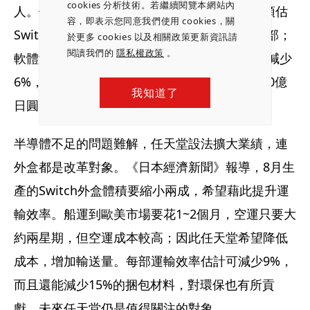
cookies 分析技術。若繼續閱覽本網站內
人。但2023年3月底為止的2022年度，該公司預估
容，即表示您同意我們使用 cookies，關
Switch全球銷售量比前1年減少9%，為2100萬部；
於更多 cookies 以及相關政策更新資訊請
閱讀我們的
隱私權政策
。
軟體減少11%，為2.1億套；至於營業額，估計減少
6%，為1.6兆日圓，營業利益年減16%，為5000億
我知道了
日圓，淨利更減少29%，僅3400億日圓。
半導體不足的問題難解，任天堂設法擴大業績，連
外盒都是改革對象。《日本經濟新聞》報導，8月生
產的Switch外盒體積要縮小兩成，希望藉此提升運
輸效率。船運到歐美市場要花1~2個月，空運只要大
約兩星期，但空運成本較高；因此任天堂希望降低
成本，增加輸送量。每部運輸效率估計可減少9%，
而且還能減少15%的捆包材料，對環保也有所貢
獻。未來任天堂仍是值得關注的對象。