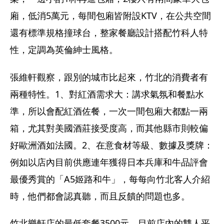
廂，低消5萬元，每間包廂皆附設KTV，在公共空間
還有標準規格撞球台，整家餐廳設計搭配竹科人特
性，定調為英倫紳士風格。
張維軒觀察，跟別的城市比起來，竹北的消費者有
兩種特性。1、對紅酒需求大：講求氣氛和餐點水
準，所以會配紅酒佐餐，一次一間包廂大都點一兩
箱，尤其對美國酒莊接受度高，而其他縣市則較偏
好歐洲酒如法國。2、在意食材等級、數據及獎牌：
例如以店內目前供應連年獲得日本兵庫和牛品評會
最優秀賞的「A5姬路和牛」，每每向竹北客人介紹
時，他們都會認真聽，而且反饋的問題也多。
竹北樂軒店的最低套餐3500元，目前店內的雙人平