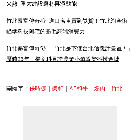
火熱  重大建設題材再添動能
竹北暴富傳奇4》進口名車賣到缺貨！竹北淘金術  
瞄準科技阿宅的龜毛高端消費力
竹北暴富傳奇5》「竹北是下個台北信義計畫區！」
歷時23年，楊文科見證農業小鎮蛻變科技金城
關鍵字：
保時捷
｜
樂軒
｜
A5和牛
｜
燒肉
｜
竹北