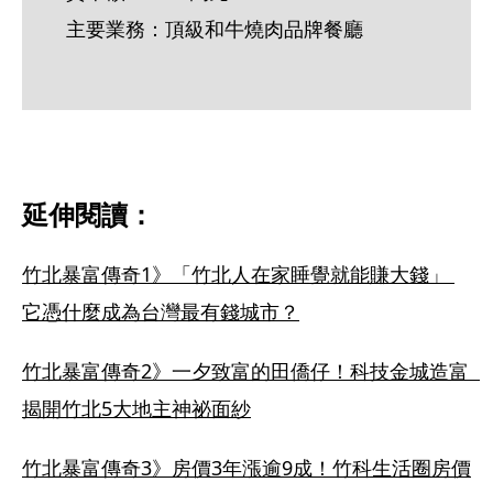
主要業務：頂級和牛燒肉品牌餐廳
延伸閱讀：
竹北暴富傳奇1》「竹北人在家睡覺就能賺大錢」 
它憑什麼成為台灣最有錢城市？
竹北暴富傳奇2》一夕致富的田僑仔！科技金城造富  
揭開竹北5大地主神祕面紗
竹北暴富傳奇3》房價3年漲逾9成！竹科生活圈房價