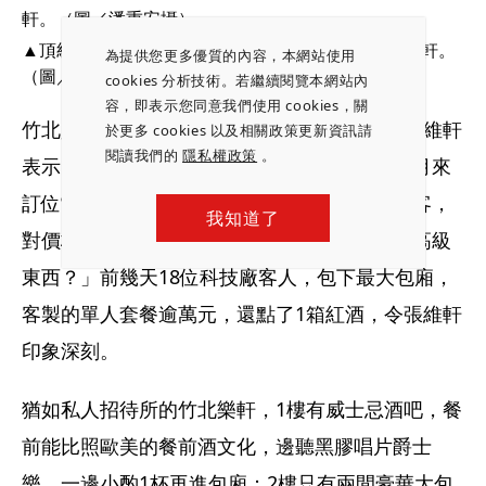
▲頂級和牛燒肉品牌「樂軒和牛專門店」創辦人張維軒。
為提供您更多優質的內容，本網站使用
（圖／潘重安攝）
cookies 分析技術。若繼續閱覽本網站內
容，即表示您同意我們使用 cookies，關
竹北是樂軒繼台中、台北、高雄後的第5店，張維軒
於更多 cookies 以及相關政策更新資訊請
閱讀我們的
隱私權政策
。
表示，兩三年前看好竹北開始籌畫，營業兩個月來
訂位常客滿，「竹北消費力很強勁，類似台北客，
我知道了
對價格無所謂，更愛客製化，只在乎有沒有更高級
東西？」前幾天18位科技廠客人，包下最大包廂，
客製的單人套餐逾萬元，還點了1箱紅酒，令張維軒
印象深刻。
猶如私人招待所的竹北樂軒，1樓有威士忌酒吧，餐
前能比照歐美的餐前酒文化，邊聽黑膠唱片爵士
樂，一邊小酌1杯再進包廂；2樓只有兩間豪華大包