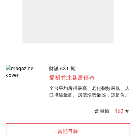
財訊 681 期
揭祕竹北暴富傳奇
全台平均所得最高、老化指數最低、人
口增幅最高、房價漲勢最凶，這是你不
知的竹北市！ 破解竹科新貴的消費密
碼，揭開竹北神祕地主的面紗，全面解
會員價：
150
元
析竹北爆發成長祕辛
當期目錄