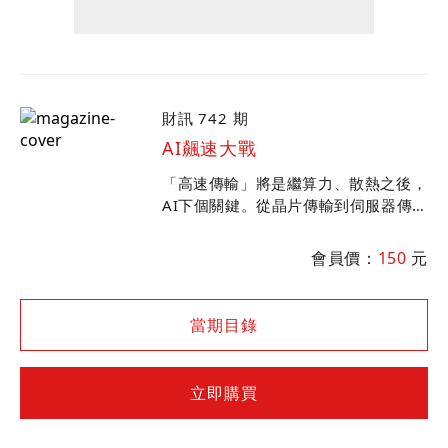
財訊 742 期
AI飆速大戰
「高速傳輸」將是繼算力、散熱之後，
AI下個關鍵。從晶片傳輸到伺服器傳
輸，國際大廠合縱連橫、３大陣營較
勁，牽動台廠供應鏈前景，哪些台廠最
會員價：
150
元
有機會搭上AI升級列車?
當期目錄
立即購買