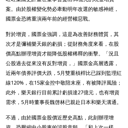
案。由於股權變化勢必牽動明年改選的敏感神經，
國票金恐將重演兩年前的經營權惡戰。
對於增資，國票金強調，這是為改善財務體質，其
次才是彌補樂天銀的虧損；從財務角度來看，在股
價高點辦理增資才能降低股權稀釋的衝擊。「況且
公股過去從來沒有反對增資，」國票金高層透露，
近兩年債券評價大跌，5月雙重槓桿比已踩到監理紅
線120%，在15家金控中敬陪末座，有被降評風險；
此外，樂天銀行目前累計虧損達27億元，也有增資
需求，5月時董事長魏啓林已親赴日本和樂天溝通。
不過，由於國票金股價近歷史高點，此刻辦理增
資，恐壓縮中小股東的認股意願，「和上次一樣，