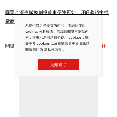
國票金深夜撤換創投董事長陳冠如！旺旺蔡紹中找
電商戰將吳毅明助拳 空降背景「大有來頭」
為提供您更多優質的內容，本網站使用
cookies 分析技術。若繼續閱覽本網站內
容，即表示您同意我們使用 cookies，關
於更多 cookies 以及相關政策更新資訊請
關鍵字：
國票金增資
｜
樂天銀
｜
蔡紹中
｜
魏啓林
閱讀我們的
隱私權政策
。
我知道了