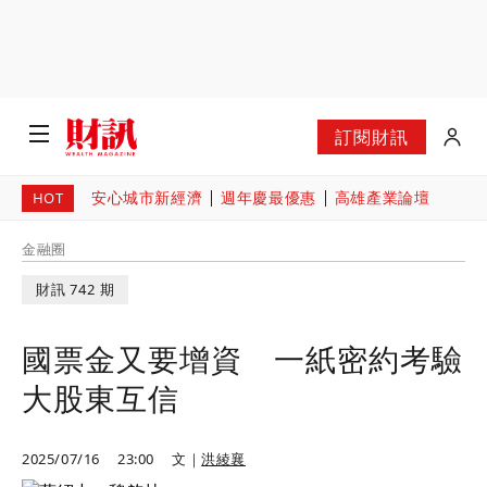
訂閱財訊
安心城市新經濟
週年慶最優惠
高雄產業論壇
HOT
金融圈
財訊 742 期
國票金又要增資 一紙密約考驗
大股東互信
2025/07/16
23:00
文｜
洪綾襄