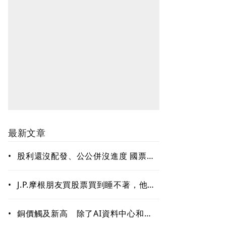
最新文章
•
股利還沒配發、公公併沒進度 國票金
難題待解套
•
J.P.摩根朋友買股票買到睡不著，他只
回一句：賣掉一些！「睡好覺」也是
賺錢的關鍵能力
•
銅價觸及新高 除了AI資料中心和電
網需求 這些因素更關鍵