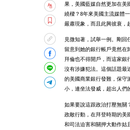
果，美國藍媒自然更加在美
繞樑？8年來美國主流媒體
嚴肅現象，而且此興彼衰，
見微知著，試舉一例。剛回
留意到她的銀行帳戶竟然在
拜倫也不得開戶，而這家銀
沒有涉嫌犯法。這個話題最
的美國商業銀行發難，保守
小，連坐法發威，超出人們
如果要說這跟政治打壓無關
政敵行動，在拜登時期的美
和司法迫害和關押大動作姑