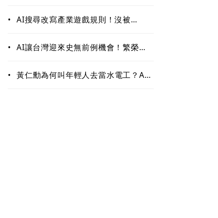
作！哪些能力最難被取代？未來職場
最值錢的是這些
•
AI搜尋改寫產業遊戲規則！沒被
ChatGPT、Google引用恐「消
失」 品牌如何搶下話語權？
•
AI讓台灣迎來史無前例機會！繁榮背
後藏隱憂 這類人未來5至10年恐首當
其衝
•
黃仁勳為何叫年輕人去當水電工？AI
掀「智慧通膨」 白領恐先被開刀