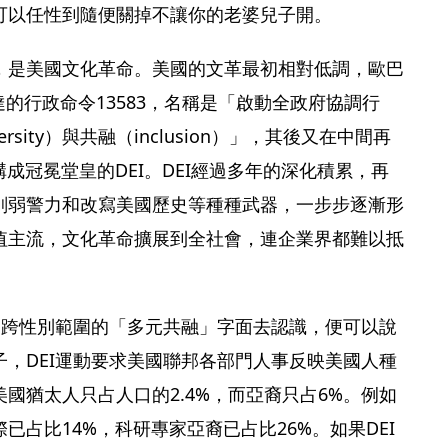
可以任性到隨便關掉不讓你的老婆兒子開。
，是美國文化革命。美國的文革最初相對低調，歐巴
下達的行政命令13583，名稱是「啟動全政府協調行
sity）與共融（inclusion）」，其後又在中間再
起構成冠冕堂皇的DEI。DEI經過多年的深化積累，再
削弱警力和改寫美國歷史等種種武器，一步步逐漸形
值主流，文化革命擴展到全社會，連企業界都難以抵
和跨性別範圍的「多元共融」字面去認識，便可以說
，DEI運動要求美國聯邦各部門人事反映美國人種
國猶太人只占人口的2.4%，而亞裔只占6%。例如
已占比14%，科研專家亞裔已占比26%。如果DEI