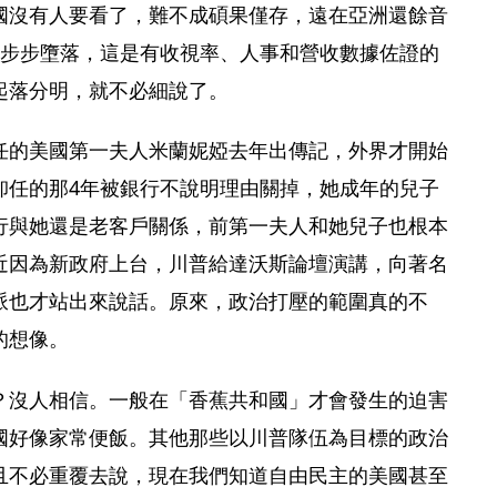
國沒有人要看了，難不成碩果僅存，遠在亞洲還餘音
一步步墮落，這是有收視率、人事和營收數據佐證的
起落分明，就不必細說了。
任的美國第一夫人米蘭妮婭去年出傳記，外界才開始
卸任的那4年被銀行不說明理由關掉，她成年的兒子
行與她還是老客戶關係，前第一夫人和她兒子也根本
近因為新政府上台，川普給達沃斯論壇演講，向著名
派也才站出來說話。原來，政治打壓的範圍真的不
的想像。
？沒人相信。一般在「香蕉共和國」才會發生的迫害
國好像家常便飯。其他那些以川普隊伍為目標的政治
且不必重覆去說，現在我們知道自由民主的美國甚至