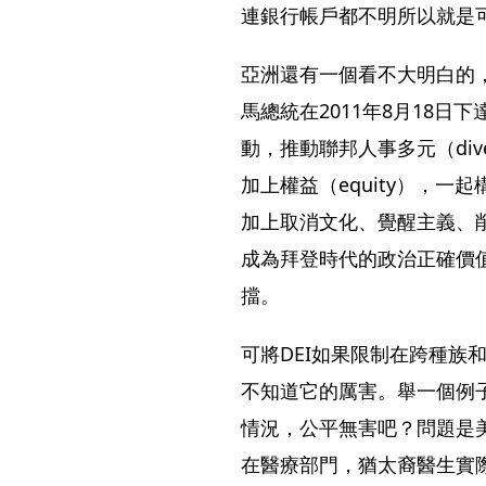
連銀行帳戶都不明所以就是
亞洲還有一個看不大明白的
馬總統在2011年8月18日
動，推動聯邦人事多元（diver
加上權益（equity），一
加上取消文化、覺醒主義、
成為拜登時代的政治正確價
擋。
可將DEI如果限制在跨種族
不知道它的厲害。舉一個例子
情況，公平無害吧？問題是美
在醫療部門，猶太裔醫生實際