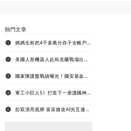
熱門文章
媽媽生前把4千多萬分存子女帳戶
過世後算誰的？法院揭認定關鍵
美國人形機器人赴烏克蘭戰場出任
務、還要對抗中國 新產品將導入
超微Ryzen AI嵌入式X100系列處理
國家隊護盤戰績曝光！國安基金
器
「僅買8檔全獲利」投報率81%…靠
台積電狂賺76億
軍工小巨人5》打造下一座護國神
山！台灣無人機打進全球國防供應
鏈
彭双浪亮底牌 富采搶攻AI光互連
不與雷射拚速度 Micro LED鎖定低
功耗新藍海