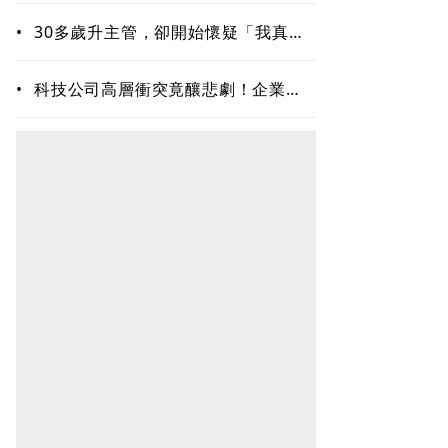
•
30多歲升主管，卻開始懷疑「我真的
夠格嗎？」專家揭職場6種內耗陷阱
•
科技公司高層衝突竟釀悲劇！企業內
耗為何失控？溝通專家揭職場智慧