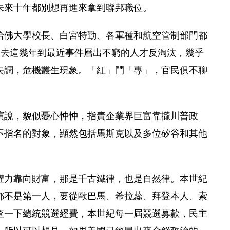
未來十年都別想再進來拿到聯邦職位。
哈佛大學校長、白宮特勤、各軍種和航空管制部門都
過去這幾年到最近事件層出不窮的人才反淘汰，幾乎
失調，危機叢生現象。「紅」鬥「專」，官民俱不聊
演說，貌似憂心忡忡，指責企業界巨富靠攏川普政
不指名的對象，顯然包括馬斯克以及多位矽谷和其他
權力靠向財富，那是千古鐵律，也是自然律。本世紀
都不是第一人，要從歐巴馬、希拉蕊、拜登本人、索
查一下總統競選經費，本世紀每一屆競選募款，民主