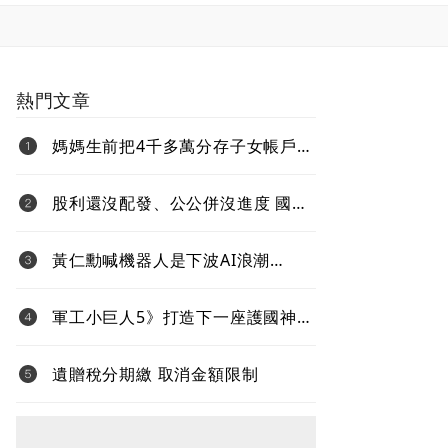
熱門文章
媽媽生前把4千多萬分存子女帳戶
過世後算誰的？法院揭認定關鍵
股利還沒配發、公公併沒進度 國票
金難題待解套
黃仁勳喊機器人是下波AI浪潮
Jetson Thor生態系台鏈名單曝光
軍工小巨人5》打造下一座護國神
山！台灣無人機打進全球國防供應
鏈
遺贈稅分期繳 取消金額限制