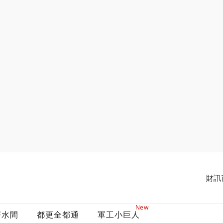
財訊
New
茶水間
都更全都通
軍工小巨人