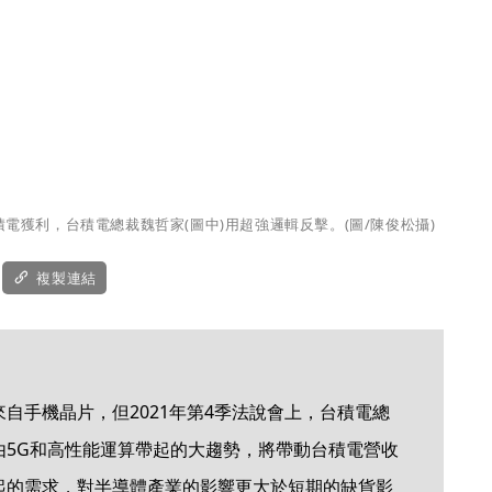
電獲利，台積電總裁魏哲家(圖中)用超強邏輯反擊。(圖/陳俊松攝)
複製連結
自手機晶片，但2021年第4季法說會上，台積電總
由5G和高性能運算帶起的大趨勢，將帶動台積電營收
起的需求，對半導體產業的影響更大於短期的缺貨影