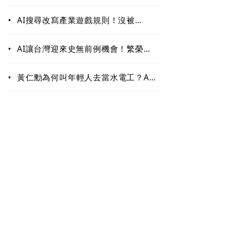
作！哪些能力最難被取代？未來職場
最值錢的是這些
•
AI搜尋改寫產業遊戲規則！沒被
ChatGPT、Google引用恐「消
失」 品牌如何搶下話語權？
•
AI讓台灣迎來史無前例機會！繁榮背
後藏隱憂 這類人未來5至10年恐首當
其衝
•
黃仁勳為何叫年輕人去當水電工？AI
掀「智慧通膨」 白領恐先被開刀