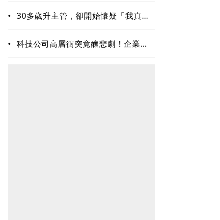
•
30多歲升主管，卻開始懷疑「我真的
夠格嗎？」專家揭職場6種內耗陷阱
•
科技公司高層衝突竟釀悲劇！企業內
耗為何失控？溝通專家揭職場智慧