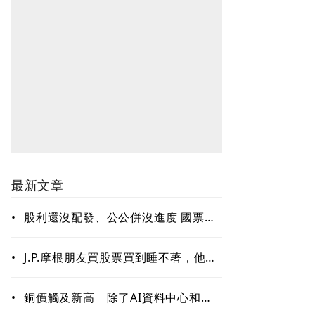
最新文章
•
股利還沒配發、公公併沒進度 國票金
難題待解套
•
J.P.摩根朋友買股票買到睡不著，他只
回一句：賣掉一些！「睡好覺」也是
賺錢的關鍵能力
•
銅價觸及新高 除了AI資料中心和電
網需求 這些因素更關鍵