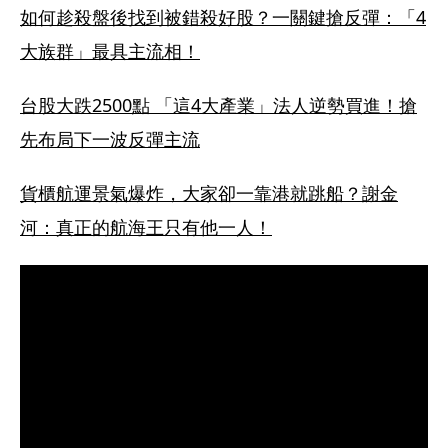
如何趁殺盤後找到被錯殺好股？一關鍵搶反彈：「4
大族群」最具主流相！
台股大跌2500點 「這4大產業」法人逆勢買進！搶
先布局下一波反彈主流
貨櫃航運景氣爆炸，大家卻一靠港就跳船？謝金
河：真正的航海王只有他一人！