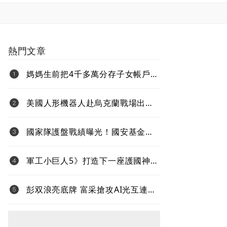
熱門文章
媽媽生前把4千多萬分存子女帳戶
過世後算誰的？法院揭認定關鍵
美國人形機器人赴烏克蘭戰場出任
務、還要對抗中國 新產品將導入
超微Ryzen AI嵌入式X100系列處理
國家隊護盤戰績曝光！國安基金
器
「僅買8檔全獲利」投報率81%…靠
台積電狂賺76億
軍工小巨人5》打造下一座護國神
山！台灣無人機打進全球國防供應
鏈
彭双浪亮底牌 富采搶攻AI光互連
不與雷射拚速度 Micro LED鎖定低
功耗新藍海