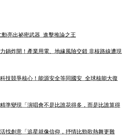
仁勳亮出祕密武器  進擊推論之王
壓力鍋炸開！產業用電、地緣風險交錯 非核路線遭現
成科技競爭核心！能源安全等同國安  全球核能大復
脈精準變現「演唱會不是比誰花得多，而是比誰算得
生活找創意「追星就像信仰，抒情比勁歌熱舞更難