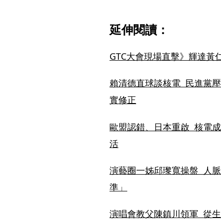
延伸閱讀：
GTC大會現場直擊》輝達黃
賴清德直球談核電  民進黨
實修正
歐盟認錯、日本重啟  核電
活
演藝圈一姊邱瓈寬操盤  人
準」
演唱會教父陳鎮川領軍  從