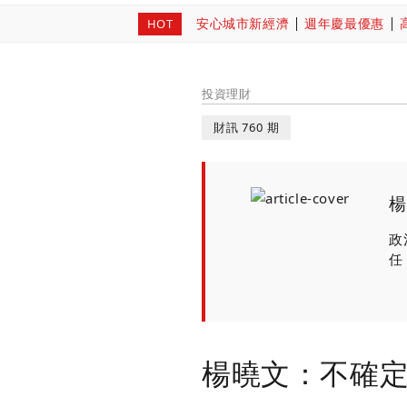
安心城市新經濟
週年慶最優惠
HOT
投資理財
財訊 760 期
楊
政
任
楊曉文：不確