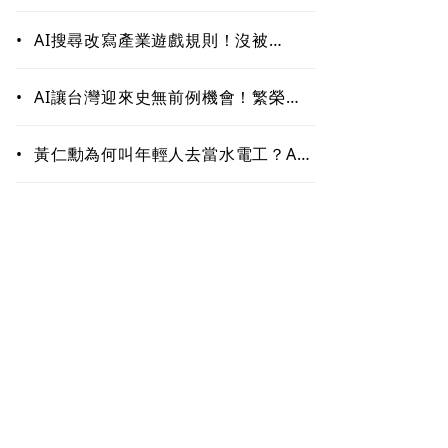
作！哪些能力最難被取代？未來職場
最值錢的是這些
•
AI搜尋改寫產業遊戲規則！沒被
ChatGPT、Google引用恐「消
失」 品牌如何搶下話語權？
•
AI讓台灣迎來史無前例機會！繁榮背
後藏隱憂 這類人未來5至10年恐首當
其衝
•
黃仁勳為何叫年輕人去當水電工？AI
掀「智慧通膨」 白領恐先被開刀