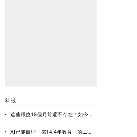
科技
•
這些職位18個月前還不存在！如今年
薪破百萬美元仍搶不到人 AI時代最
缺哪種人才？
•
AI已能處理「需14.4年教育」的工