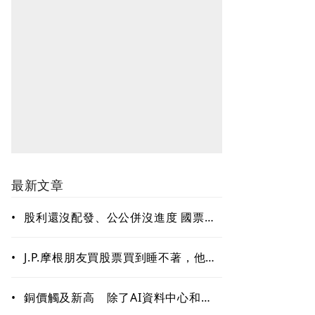
最新文章
•
股利還沒配發、公公併沒進度 國票金
難題待解套
•
J.P.摩根朋友買股票買到睡不著，他只
回一句：賣掉一些！「睡好覺」也是
賺錢的關鍵能力
•
銅價觸及新高 除了AI資料中心和電
網需求 這些因素更關鍵