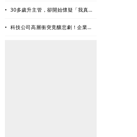
•
30多歲升主管，卻開始懷疑「我真的
夠格嗎？」專家揭職場6種內耗陷阱
•
科技公司高層衝突竟釀悲劇！企業內
耗為何失控？溝通專家揭職場智慧