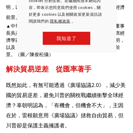
cookies 分析技術。若繼續閱覽本網站內
容，即表示您同意我們使用 cookies，關
於更多 cookies 以及相關政策更新資訊請
閱讀我們的
隱私權政策
。
▲中華經濟研究院副院長王健全（左起）、元大證金董事
長吳杰、台新金控首席經濟學家李鎮宇、富邦金控首席經
我知道了
濟學家羅瑋、日本野村總合研究所首席經濟學家辜朝明，
以及《財訊》雙週刊社長謝金河，共同探討全球經濟前
景。（圖／陳俊松攝）
解決貿易逆差　從匯率著手
既然如此，有無可能透過《廣場協議2.0》，減少美
國的貿易逆差，避免川普的關稅戰繼續衝擊全球經
濟？辜朝明認為，「有機會，但機會不大」，主因
在於，雷根願意用《廣場協議》拯救自由貿易，但
川普卻是保護主義擁護者。