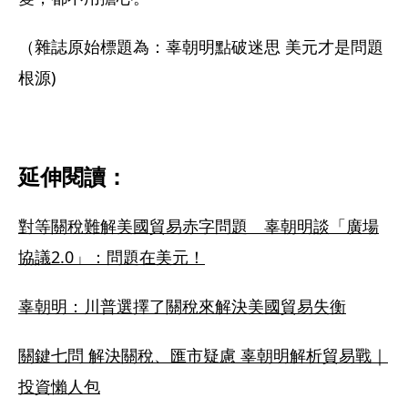
（雜誌原始標題為：辜朝明點破迷思 美元才是問題
根源)
延伸閱讀：
對等關稅難解美國貿易赤字問題　辜朝明談「廣場
協議2.0」：問題在美元！
辜朝明：川普選擇了關稅來解決美國貿易失衡
關鍵七問 解決關稅、匯市疑慮 辜朝明解析貿易戰｜
投資懶人包