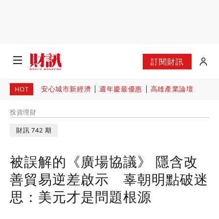
訂閱財訊
安心城市新經濟
週年慶最優惠
高雄產業論壇
HOT
投資理財
財訊 742 期
被誤解的《廣場協議》 隱含改
善貿易逆差啟示 辜朝明點破迷
思：美元才是問題根源