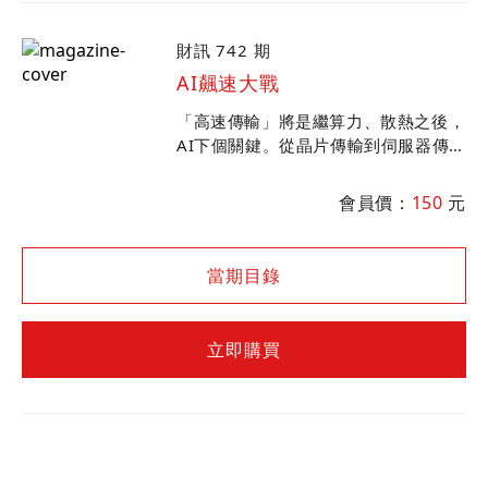
財訊 742 期
AI飆速大戰
「高速傳輸」將是繼算力、散熱之後，
AI下個關鍵。從晶片傳輸到伺服器傳
輸，國際大廠合縱連橫、３大陣營較
勁，牽動台廠供應鏈前景，哪些台廠最
會員價：
150
元
有機會搭上AI升級列車?
當期目錄
立即購買