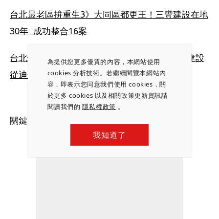
台北最老區拚重生3》大同區都更王！三豐建設在地
30年  成功整合16案
台北最老區拚重生4》大稻埕都更先行者  常殷建設
為提供您更多優質的內容，本網站使用
從迪化街布商起家，行事超低調
cookies 分析技術。若繼續閱覽本網站內
容，即表示您同意我們使用 cookies，關
於更多 cookies 以及相關政策更新資訊請
閱讀我們的
隱私權政策
。
關鍵字：
危老都更
｜
將萬安
｜
都更
｜
西區門戶
我知道了