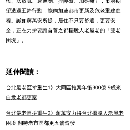
檻、法放寬、速通關、排障礙、加碼辦」，市府期
望透過五箭行動，能夠加速都市更新及危老重建進
程。誠如蔣萬安所提，居住不只要舒適，更要安
全，正在力拚要讓首善之都擺脫人老屋老的「雙老
困境」。
延伸閱讀：
台北最老區拚重生1》大同區推案年衝300億 9成來
自危老都更案
台北最老區拚重生2》蔣萬安力拚台北擺脫人老屋老
困境 翻轉老市區都更五箭齊發