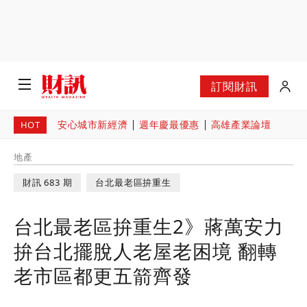
訂閱財訊
安心城市新經濟
週年慶最優惠
高雄產業論壇
HOT
地產
財訊 683 期
台北最老區拚重生
台北最老區拚重生2》蔣萬安力
拚台北擺脫人老屋老困境 翻轉
老市區都更五箭齊發