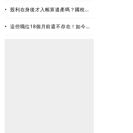
•
股利在身後才入帳算遺產嗎？國稅局
破解迷思：不是看發放時間
•
這些職位18個月前還不存在！如今年
薪破百萬美元仍搶不到人 AI時代最
缺哪種人才？