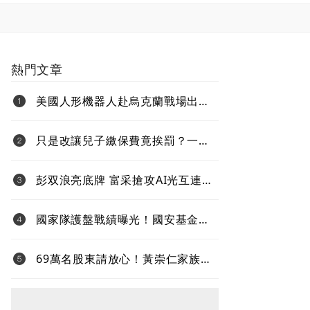
熱門文章
美國人形機器人赴烏克蘭戰場出任
務、還要對抗中國 新產品將導入
超微Ryzen AI嵌入式X100系列處理
只是改讓兒子繳保費竟挨罰？一次
器
看懂「變更要保人」的補稅地雷
彭双浪亮底牌 富采搶攻AI光互連
不與雷射拚速度 Micro LED鎖定低
功耗新藍海
國家隊護盤戰績曝光！國安基金
「僅買8檔全獲利」投報率81%…靠
台積電狂賺76億
69萬名股東請放心！黃崇仁家族全
力支持既有經營團隊 力積電強調
三個不變