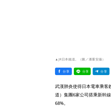
▲JR日本鐵道。（圖／潘重安攝）
分享
分享
分享
武漢肺炎使得日本電車乘客
道）集團6家公司搭乘新幹線
68%。