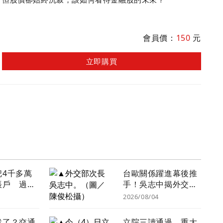
會員價：
150
元
立即購買
把4千多萬
台歐關係躍進幕後推
帳戶 過世
手！吳志中揭外交突
？法院揭認
破關鍵：「先相信真
2026/08/04
的可以突破」
貴了？交通
立院三讀通過 重大