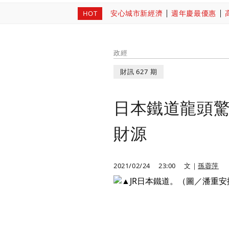
安心城市新經濟
週年慶最優惠
HOT
政經
財訊 627 期
日本鐵道龍頭
財源
2021/02/24
23:00
文｜
孫蓉萍