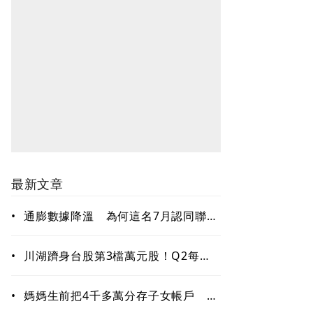
最新文章
•
通膨數據降溫 為何這名7月認同聯準
會按兵不動的FOMC成員，現在支持
升息？
•
川湖躋身台股第3檔萬元股！Q2每股
大賺74.38元 7月營收年增355％
•
媽媽生前把4千多萬分存子女帳戶 過
世後算誰的？法院揭認定關鍵