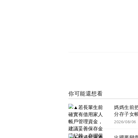
你可能還想看
媽媽生前
分存子女
後算誰的
2026/08/06
定關鍵
出國要變