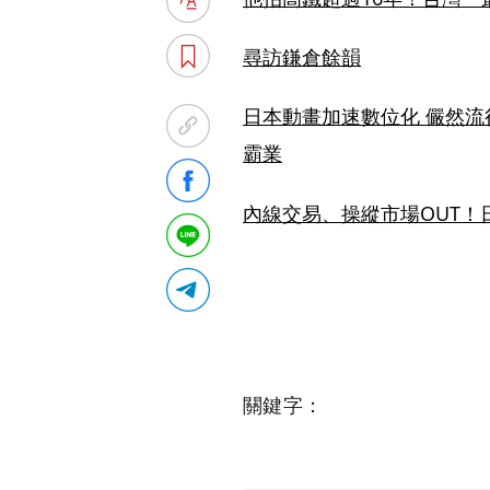
尋訪鎌倉餘韻
日本動畫加速數位化 儼然流行媒
霸業
內線交易、操縱市場OUT！
關鍵字：