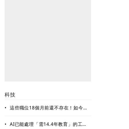
科技
•
這些職位18個月前還不存在！如今年
薪破百萬美元仍搶不到人 AI時代最
缺哪種人才？
•
AI已能處理「需14.4年教育」的工