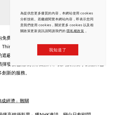
為提供您更多優質的內容，本網站使用 cookies
分析技術。若繼續閱覽本網站內容，即表示您同
意我們使用 cookies，關於更多 cookies 以及相
關政策更新資訊請閱讀我們的
隱私權政策
。
免費提供讓視訊電話更順暢的產品，包括KDDI的
ink Lab的智慧眼鏡「JINS MEME」，可測出專
我知道了
遮蔽聲音系統「VSP-2」，使對話的內容不會外
精揮發後也能維持除菌效果。受到疫情衝擊的產業也
多創新的服務。
8成經濟」難關
最懂高鐵攝影男」獲NHK邀請　變台日劇顧問