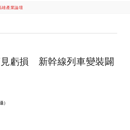
高雄產業論壇
驚見虧損 新幹線列車變裝闢