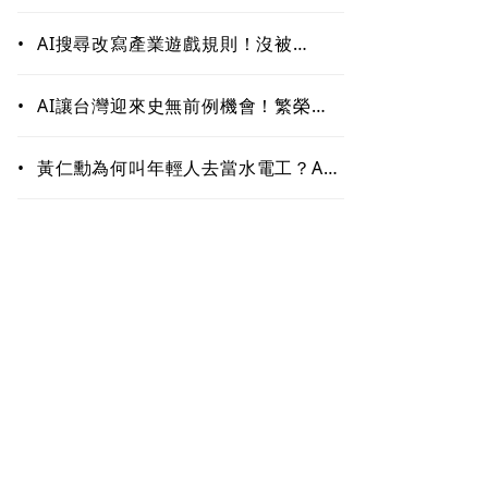
作！哪些能力最難被取代？未來職場
最值錢的是這些
•
AI搜尋改寫產業遊戲規則！沒被
ChatGPT、Google引用恐「消
失」 品牌如何搶下話語權？
•
AI讓台灣迎來史無前例機會！繁榮背
後藏隱憂 這類人未來5至10年恐首當
其衝
•
黃仁勳為何叫年輕人去當水電工？AI
掀「智慧通膨」 白領恐先被開刀