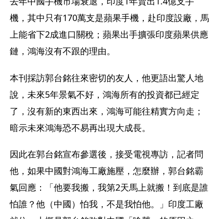
去年中國手機市場衰退，印度1年賣出1.4億支手
機，其中只有170萬支是蘋果手機，赴印度設廠，馬
上能省下2成進口關稅；蘋果出手擴張印度蘋果供應
鏈，鴻海沒有不跟的理由。
本刊採訪郭台銘往來密切的友人，他更語出驚人地
說，未來5年景氣不好，鴻海所有的投資都已經定
了，沒有新的東西出來，鴻海可能往精實方向走；
暗示未來鴻海恐不易再出現大成長。
因此在郭台銘宣布參選後，接受電視專訪，記者問
他，如果中國對鴻海工廠施壓，怎麼辦，郭台銘霸
氣回應：「他要我搬，我第2天馬上就搬！到底是誰
怕誰？他（中國）怕我，不是我怕他。」印度工廠