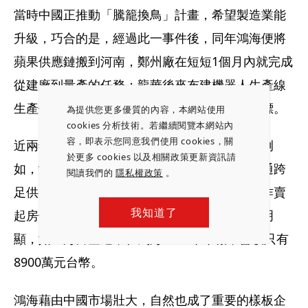
當時中國正推動「騰籠換鳥」計畫，希望製造業能
升級，巧合的是，經過此一事件後，同年鴻海便將
蘋果供應鏈搬到河南，鄭州廠在短短1個月內就完成
從建廠到量產的任務；龍華後來布建機器人生產線
生產伺服器，加上投資的面板廠，達成政策目標。
為提供您更多優質的內容，本網站使用
cookies 分析技術。若繼續閱覽本網站內
容，即表示您同意我們使用 cookies，關
近兩年，中國政府更是提供鴻海不少新機會，例
於更多 cookies 以及相關政策更新資訊請
如，鴻海在中國不只做製造，還成立上海富金通跨
閱讀我們的
隱私權政策
。
足供應鏈金融，甚至做起房地產，和碧桂園合作賣
我知道了
起房子。不過，鴻海在電子產業之外的成效不明
顯，如上海富金通，在鴻海2017年年報，營收只有
8900萬元台幣。
鴻海藉由中國市場壯大，自然也成了重要的樣板企