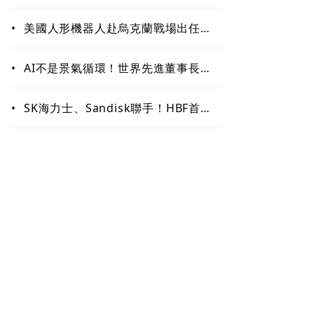
矽谷連續創業家布局生技、機器人與
音樂新賽道
•
美國人形機器人赴烏克蘭戰場出任
務、還要對抗中國 新產品將導入超
微Ryzen AI嵌入式X100系列處理器
•
AI不是景氣循環！世界先進董事長方
略：2027年供不應求仍明顯
•
SK海力士、Sandisk聯手！HBF首個
標準規範出爐 Google加入聯盟