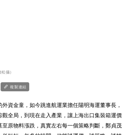
俊松攝）
複製連結
的外資金童，如今跳進航運業擔任陽明海運董事長，
綜觀全局，到現在走入產業，讓上海出口集裝箱運價
、甚至原物料漲跌，真實左右每一個策略判斷，鄭貞茂