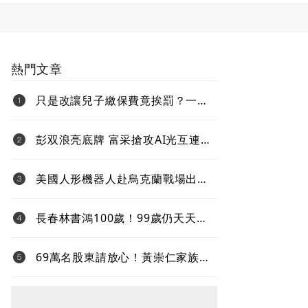
熱門文章
只是改讓兒子繳保費竟挨罰？一次
看懂「變更要保人」的補稅地雷
彭双浪亮底牌 富采搶攻AI光互連
不與雷射拚速度 Micro LED鎖定低
功耗新藍海
美國人形機器人赴烏克蘭戰場出任
務、還要對抗中國 新產品將導入
超微Ryzen AI嵌入式X100系列處理
長春林書鴻100歲！99歲仍天天上
器
班、健走5000步 「石化業愛迪
生」自律人生曝光
69萬名股東請放心！黃崇仁家族全
力支持既有經營團隊 力積電強調
三個不變