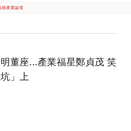
高雄產業論壇
明董座...產業福星鄭貞茂 笑
火坑」上