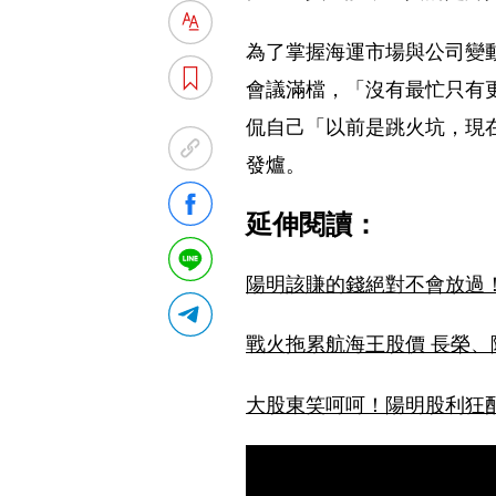
為了掌握海運市場與公司變
會議滿檔，「沒有最忙只有
侃自己「以前是跳火坑，現
發爐。
延伸閱讀：
陽明該賺的錢絕對不會放過
﻿戰火拖累航海王股價 長榮
大股東笑呵呵！陽明股利狂配2