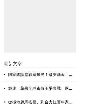
最新文章
•
國家隊護盤戰績曝光！國安基金「僅
買8檔全獲利」投報率81%…靠台積電
狂賺76億
•
輝達、蘋果全球市值王爭奪戰 兩種
AI投資路徑，誰占上風？
•
從極地超馬搭檔、到合力扛百年家
業…陳焜耀學會放手、陳彥誠拼出第