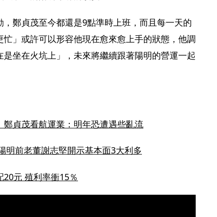
動，鄭貞茂至今都還是9點準時上班，而且每一天的
更忙」或許可以形容他現在愈來愈上手的狀態，他調
在是坐在火坑上」，未來將繼續跟著陽明的營運一起
！鄭貞茂看航運業：明年恐遭遇些亂流
、陽明前老董謝志堅開示基本面3大利多﻿
0元 殖利率衝15％