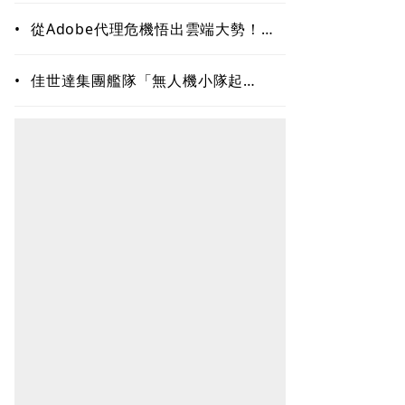
二成長曲線！一窺合隆毛廠接班學
•
從Adobe代理危機悟出雲端大勢！上
奇三段式變身、季季獲利20年不敗：
再來搶無人機3D列印財
•
佳世達集團艦隊「無人機小隊起
飛」！投資新創擎壤、翔隆，總座親
督軍養大精兵：鎖定美日頂級客戶切
入