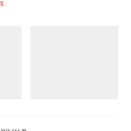
茂
財訊 656 期