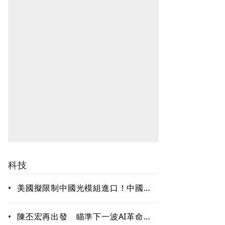
科技
•
美國擬限制中國光模組進口！中國握
全球56％代工產能 研調：短期難脫
鉤、台灣有望成重要樞紐
•
陳丕宏再出發 瞄準下一波AI革命！