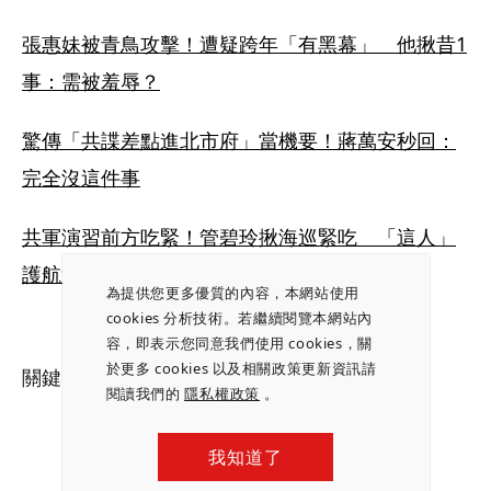
張惠妹被青鳥攻擊！遭疑跨年「有黑幕」　他揪昔1
事：需被羞辱？
驚傳「共諜差點進北市府」當機要！蔣萬安秒回：
完全沒這件事
共軍演習前方吃緊！管碧玲揪海巡緊吃　「這人」
護航遭酸：又翻車
為提供您更多優質的內容，本網站使用
cookies 分析技術。若繼續閱覽本網站內
容，即表示您同意我們使用 cookies，關
於更多 cookies 以及相關政策更新資訊請
關鍵字：
漢翔
｜
曹進平
｜
黑鷹事故
閱讀我們的
隱私權政策
。
我知道了