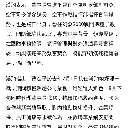
漢翔表示，董事長曹進平曾任空軍司令部副司令、
空軍司令部參謀長、空軍作戰指揮部指揮官等職
務，也是飛官出身，曾任幻象2000戰鬥機種子教
官、國防部駐法武官，專業軍事背景、領導歷練，
在國防事務協調、領導管理與對外溝通具豐富經
驗，均與漢翔業務緊密契合，將能帶領漢翔穩健發
展，邁向新里程。
漢翔指出，曹進平於去年7月1日接任漢翔總經理一
職，期間積極熟悉公司業務，迅速進入角色；8月下
旬同時代理董事長職務，持續加強履約進度、國際
合作與新業務爭取；對內推動技術提升、企業環
保、員工健康等永續作為，並敦聘專業飛安顧問、
取得國際品質認證等，展現對安全、品質與紀律的