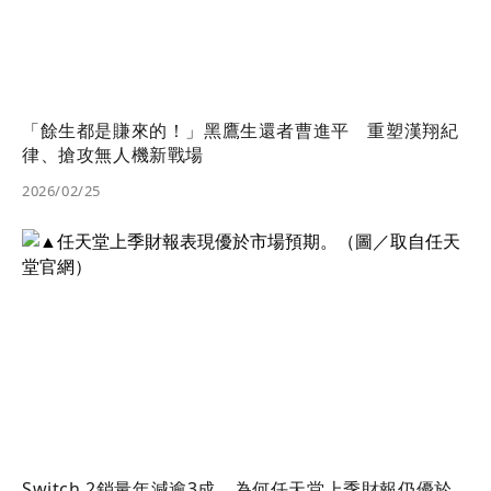
「餘生都是賺來的！」黑鷹生還者曹進平 重塑漢翔紀
律、搶攻無人機新戰場
2026/02/25
Switch 2銷量年減逾3成 為何任天堂上季財報仍優於