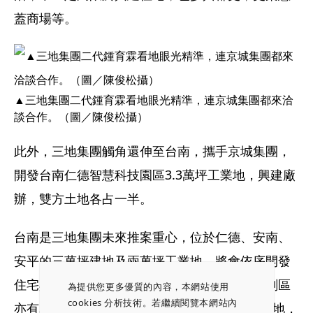
蓋商場等。
▲三地集團二代鍾育霖看地眼光精準，連京城集團都來洽
談合作。（圖／陳俊松攝）
此外，三地集團觸角還伸至台南，攜手京城集團，
開發台南仁德智慧科技園區3.3萬坪工業地，興建廠
辦，雙方土地各占一半。
台南是三地集團未來推案重心，位於仁德、安南、
安平的三萬坪建地及兩萬坪工業地，將會依序開發
住宅與廠辦。此外，三地在新北市鶯歌鳳鳴重劃區
為提供您更多優質的內容，本網站使用
cookies 分析技術。若繼續閱覽本網站內
亦有3千多坪土地；若加計旗下所有事業體的土地，