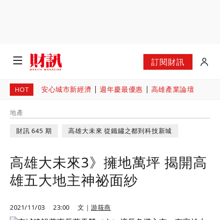
訂閱財訊
安心城市新經濟
週年慶最優惠
高雄產業論壇
HOT
地產
財訊 645 期
高雄大未來 從鐵鏽之都到科技新城
高雄大未來3》擁地萬坪 揭開高
雄五大地主神祕面紗
2021/11/03
23:00
文｜
游筱燕