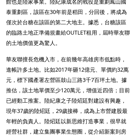
館也是陸家事業。陸紀康成名的戰役是重劃鳳山國
泰重劃區，該區在30年前是稻田，分回後，將成為
僅次於台糖在該區的第二大地主。據悉，台糖該區
的臨路土地正準備規畫給OUTLET租用，屆時華友聯
的土地價值更為驚人。
華友聯擅長危機入市，在前幾年高雄房市低點時，
進帳許多土地。比如2017年砸12億元、單價約32萬
元，標下國產署左營區鼓山三路3千7百坪土地。據
推估，該土地單價至少120萬元，增值近四倍；目前
已經動工推案。陸紀康之子陸炤廷對建設有興趣，
現年37歲的陸炤廷，29歲接棒，成為上市營建股最
年輕的負責人。陸炤廷以新思維打造事業，很早就
經營社群，建立集團事業生態圈，從介紹新案到房