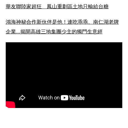
華友聯陸家超狂　鳳山重劃區土地只輸給台糖
鴻海神秘合作新伙伴是他！連吃乖乖、南仁湖老牌
企業...揭開高雄三地集團少主的獨門生意經