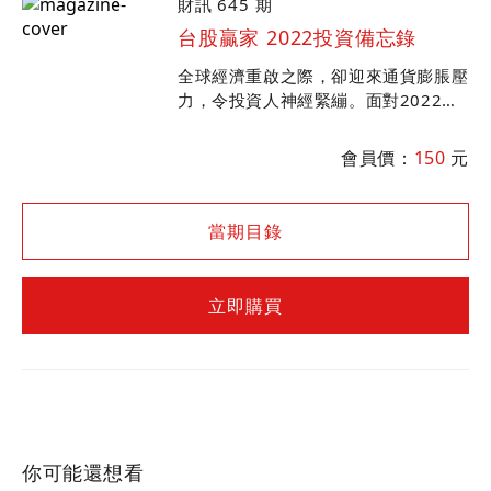
財訊 645 期
台股贏家 2022投資備忘錄
全球經濟重啟之際，卻迎來通貨膨脹壓
力，令投資人神經緊繃。面對2022年
投資人該如何布局？ 「2022投資備忘
錄」完全解析影響新年度的投資變數，
會員價：
150
元
由最強操盤手...
當期目錄
立即購買
你可能還想看