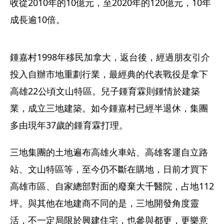
收從2010年的10億元，至2020年的120億元，10年
成長逾10倍。
鍾嘉村1998年移民加拿大，返台後，經過朋友引介
投入自辦市地重劃行業，最經典的代表戰役是拿下
高雄22公頃文山特區。兒子鍾育霖則鍾情於建築
業，成立三地建築。如今鍾嘉村已經半退休，集團
多由現年37歲的鍾育霖打理。
三地集團的土地遍布高雄火車站、高雄客運自立路
站、文山特區等，至今仍不斷在購地，日前才買下
高雄市區、自家總部對面的廢棄大千醫院，占地112
坪。與其他在地建商不同的是，三地開發角度靈
活，不一定局限於興建住宅，也參與都更，更樂意