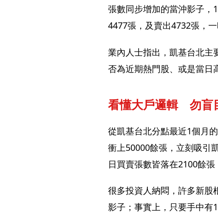
張數同步增加的當沖影子，1
4477張，及賣出4732張
業內人士指出，凱基台北主
否為近期熱門股、或是當日
看懂大戶邏輯　勿盲
從凱基台北分點最近1個月
衝上50000餘張，立刻吸
日買賣張數皆落在2100餘
很多投資人納悶，許多新股
影子；事實上，只要手中有