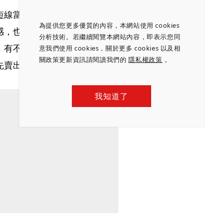
短線當沖聚集－凱基台北，由多位當沖大戶組合而
為提供您更多優質的內容，本網站使用 cookies
感，也因為影響力大，成了每天下午5點公布券商分
分析技術。若繼續閱覽本網站內容，即表示您同
，有不少人只要在下午5點發現，凱基台北大買了某
意我們使用 cookies，關於更多 cookies 以及相
關政策更新資訊請閱讀我們的
隱私權政策
。
先賣出，就怕被這些大戶的隔日沖「傷到」。
我知道了