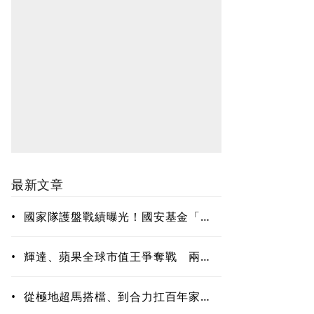
最新文章
•
國家隊護盤戰績曝光！國安基金「僅
買8檔全獲利」投報率81%…靠台積電
狂賺76億
•
輝達、蘋果全球市值王爭奪戰 兩種
AI投資路徑，誰占上風？
•
從極地超馬搭檔、到合力扛百年家
業…陳焜耀學會放手、陳彥誠拼出第