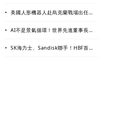
矽谷連續創業家布局生技、機器人與
音樂新賽道
•
美國人形機器人赴烏克蘭戰場出任
務、還要對抗中國 新產品將導入超
微Ryzen AI嵌入式X100系列處理器
•
AI不是景氣循環！世界先進董事長方
略：2027年供不應求仍明顯
•
SK海力士、Sandisk聯手！HBF首個
標準規範出爐 Google加入聯盟