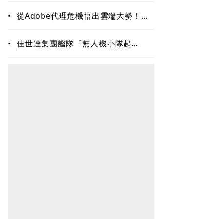
二成長曲線！一窺合隆毛廠接班學
•
從Adobe代理危機悟出雲端大勢！上
奇三段式變身、季季獲利20年不敗：
再來搶無人機3D列印財
•
佳世達集團艦隊「無人機小隊起
飛」！投資新創擎壤、翔隆，總座親
督軍養大精兵：鎖定美日頂級客戶切
入