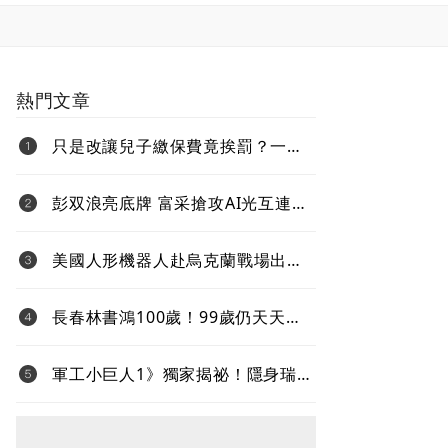
熱門文章
只是改讓兒子繳保費竟挨罰？一次
看懂「變更要保人」的補稅地雷
彭双浪亮底牌 富采搶攻AI光互連
不與雷射拚速度 Micro LED鎖定低
功耗新藍海
美國人形機器人赴烏克蘭戰場出任
務、還要對抗中國 新產品將導入
超微Ryzen AI嵌入式X100系列處理
長春林書鴻100歲！99歲仍天天上
器
班、健走5000步 「石化業愛迪
生」自律人生曝光
軍工小巨人1》獨家揭祕！隱身瑞芳
山腳下的軍工小巨人 台灣最大無
人機渦噴引擎製造商