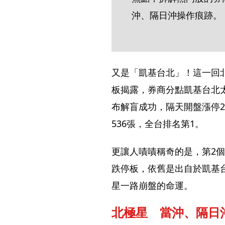
沖、隔日沖操作痕跡。
又是「凱基台北」！這一回北
板揭露，券商分點凱基台北太
布解盲成功，隔天開盤漲停2
536張，全台排名第1。
更讓人嘖嘖稱奇的是，第2個
跌停板，依舊是出自於凱基台
星一路崩盤的命運。
北極星　當沖、隔日