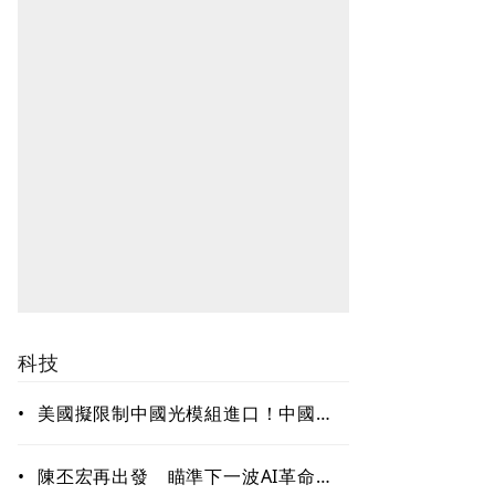
科技
•
美國擬限制中國光模組進口！中國握
全球56％代工產能 研調：短期難脫
鉤、台灣有望成重要樞紐
•
陳丕宏再出發 瞄準下一波AI革命！