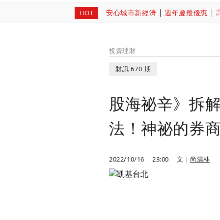
安心城市新經濟
週年慶最優惠
HOT
投資理財
財訊 670 期
股海祕辛》拆
法！神祕的券商
2022/10/16
23:00
文｜
尚清林