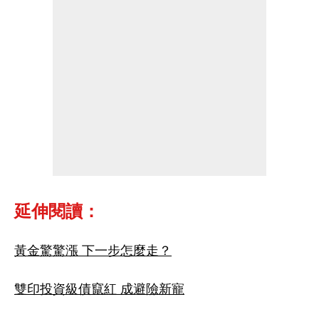
延伸閱讀：
黃金驚驚漲 下一步怎麼走？
雙印投資級債竄紅 成避險新寵