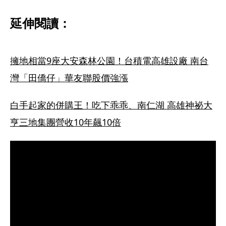
延伸閱讀：
擁地相當9座大安森林公園！台積電高雄設廠 南台
灣「田僑仔」華友聯股價強漲
白手起家的併購王！吃下乖乖、南仁湖 高雄神祕大
亨三地集團營收10年飆10倍