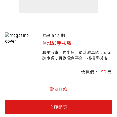
財訊 647 期
跨域殺手來襲
和泰汽車一再出招，從計程車隊，到金
融事業，再到電商平台，招招震撼市
場。在科技浪潮中，接班總經理10年
的蘇純興將帶領和泰跨域挑戰對手，會
會員價：
150
元
對市場帶來什麼衝擊？
當期目錄
立即購買