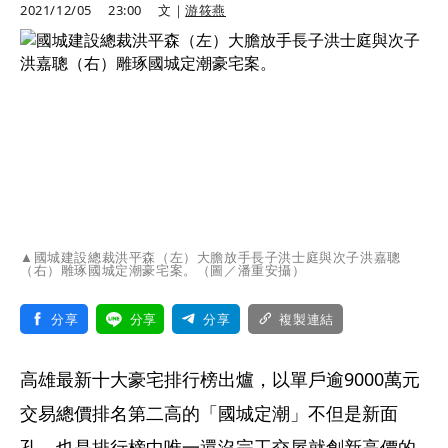
2021/12/05
23:00
文｜
游筱燕
▲國城建設總裁洪平森（左）大膽放手長子洪士庭與次子洪嘉聰
（右）雕琢國城定潮豪宅案。（圖／潘重安攝）
分享
分享
分享
複製連結
高雄最新十大豪宅排行榜出爐，以單戶逾9000萬元
交易總價排名第二高的「國城定潮」不但是新面
孔，也是排行榜中唯一還沒完工交屋就創新高價的