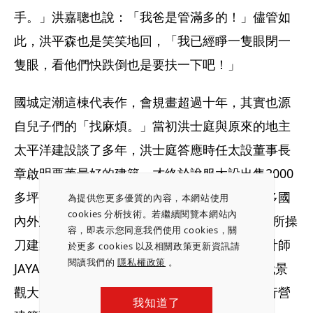
手。」洪嘉聰也說：「我爸是管滿多的！」儘管如
此，洪平森也是笑笑地回，「我已經睜一隻眼閉一
隻眼，看他們快跌倒也是要扶一下吧！」 
國城定潮這棟代表作，會規畫超過十年，其實也源
自兒子們的「找麻煩。」當初洪士庭與原來的地主
太平洋建設談了多年，洪士庭答應時任太設董事長
章啟明要蓋最好的建築，才終於說服太設出售2000
多坪的定潮基地。為遵守諾言，兄弟倆研究許多國
為提供您更多優質的內容，本網站使用
cookies 分析技術。若繼續閱覽本網站內
內外建築設計師，最終拍板由新加坡SCDA事務所操
容，即表示您同意我們使用 cookies，關
刀建築規畫與外觀設計、奢華酒店安縵御用設計師
於更多 cookies 以及相關政策更新資訊請
閱讀我們的
隱私權政策
。
JAYA和澳洲TFB負責公設和燈光計畫、日本現代景
觀大師枡野俊明做景觀設計、日商大林組來執行營
我知道了