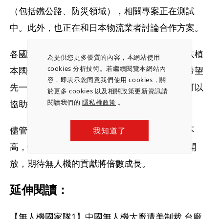
（包括鐵公路、防災領域），相關專案正在測試
中。此外，也正在和日本物流業者討論合作方案。
各國對非中製無人機的需求升高，但預料也會扶植
為提供您更多優質的內容，本網站使用
cookies 分析技術。若繼續閱覽本網站內
本國企業，因此中光電智能機器人提前部署，希望
容，即表示您同意我們使用 cookies，關
先一步攻下國外市場。母公司在國外有據點，可以
於更多 cookies 以及相關政策更新資訊請
閱讀我們的
隱私權政策
。
協助推廣相關業務，這也是該公司的優勢之一。
儘管無人機產品在中強光電集團的營收占比還不
我知道了
高，但是展望2022年，隨歐美日相關法規逐步開
放，期待無人機的貢獻將倍數成長。
延伸閱讀：
【無人機國家隊1】中國無人機大廠遭美制裁 台廠