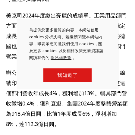
美克司2024年度繳出亮麗的成績單。工業用品部門
方面，北美基礎建設等非住宅市場的營建支出穩定
為提供您更多優質的內容，本網站使用
成長，使鋼筋綁紮機和耗材訂單增加；歐洲中的德
cookies 分析技術。若繼續閱覽本網站內
容，即表示您同意我們使用 cookies，關
國也表現很好。加上浴室暖風機銷路上升，該部門
於更多 cookies 以及相關政策更新資訊請
營業額年增7%，獲利成長15%。
閱讀我們的
隱私權政策
。
辦公用品中的文具銷售量減少，但標籤切割機、線
我知道了
號印字機暢銷，自動釘書機和耗材訂單持穩，使這
個部門營收年成長4%，獲利增加13%。輔具部門營
收微增0.4%，獲利衰退。集團2024年度整體營業額
為918.4億日圓．比前1年度成長6%，淨利增加
8%，達112.3億日圓。