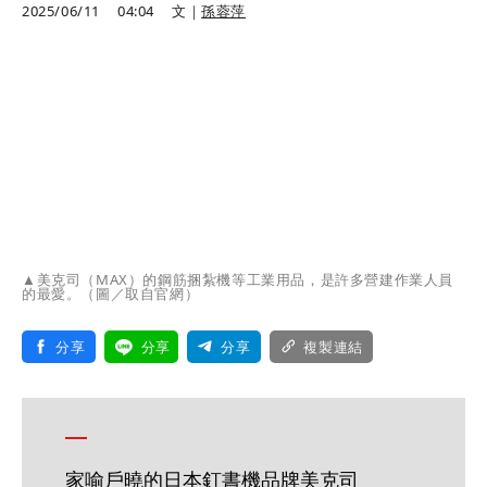
2025/06/11
04:04
文｜
孫蓉萍
▲美克司（MAX）的鋼筋捆紮機等工業用品，是許多營建作業人員
的最愛。（圖／取自官網）
分享
分享
分享
複製連結
家喻戶曉的日本釘書機品牌美克司