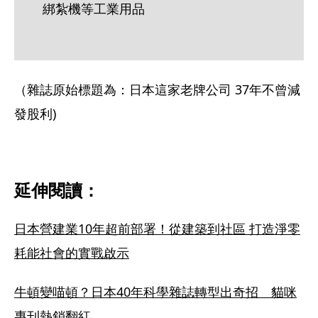
綁紮機等工業用品
（雜誌原始標題為：日本這家老牌公司 37年不曾減
發股利)
延伸閱讀：
日本營建業10年超前部署！從建築到社區 打造淨零
耗能社會的實戰啟示
牛頓變喵頓？日本40年科學雜誌轉型出奇招　貓咪
專刊熱銷翻紅