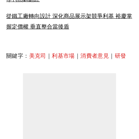
從鐵工廠轉向設計 深化商品展示架競爭利基 裕慶掌
握定價權 垂直整合當後盾
關鍵字：
美克司
｜
利基市場
｜
消費者意見
｜
研發