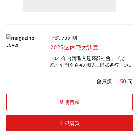
財訊 739 期
2025退休宅大調查
2025年台灣進入超高齡社會，《財
訊》針對全台40歲以上民眾進行「退
休宅」大調查。調查結果與往年有何不
同？營運中及籌備中的退休宅有何變
會員價：
150
元
化？最新收費行情完整披露。
當期目錄
立即購買