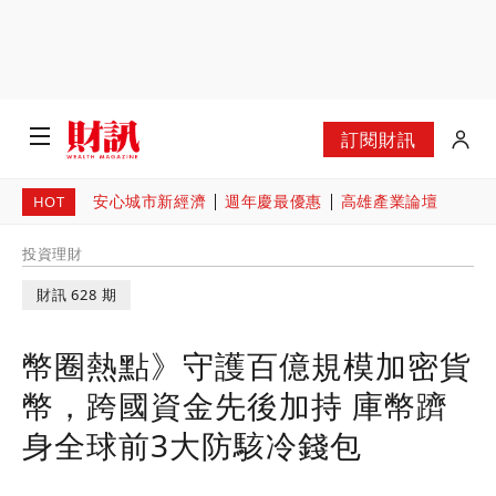
訂閱財訊
安心城市新經濟
週年慶最優惠
高雄產業論壇
HOT
投資理財
財訊 628 期
幣圈熱點》守護百億規模加密貨
幣，跨國資金先後加持 庫幣躋
身全球前3大防駭冷錢包