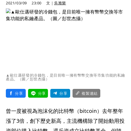
2021/03/09
23:00
文｜
吳雅樂
▲歐仕邁研發的冷錢包，是目前唯一擁有幣幣交換等市集功能的私鑰
產品。（圖／彭世杰攝）
分享
分享
分享
複製連結
曾一度被視為泡沫化的比特幣（bitcoin）去年整年
漲了3倍，創下歷史新高，主流機構除了開始動用投
資部位購入比特幣，還斥資成立比特幣基金。但隨