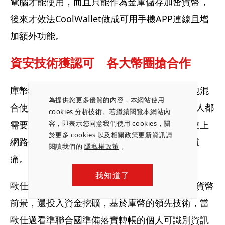
電腦才能使用，而且只能作為金庫儲存加密貨幣，
後來才效法CoolWallet做成可用手機APP連線且增
加額外功能。
資安技術獲認可　各大幣圈搶合作
庫幣科技觀察，高資產用戶會買超過一套冷錢包混
為提供您更多優質的內容，本網站使用
合使用。歐仕邁建議，資產超過5千美元的投資人都
cookies 分析技術。若繼續閱覽本網站內
需要冷錢包，畢竟把「私鑰」放在網路空間、連上
容，即表示您同意我們使用 cookies，關
於更多 cookies 以及相關政策更新資訊請
網路便隨時存取，真的太危險，丟過一次就知道
閱讀我們的
隱私權政策
。
痛。
我知道了
歐仕邁指出，日本創投SBI本來就積極看待加密貨幣
前景，還投入資金挖礦，基於庫幣的領先技術，當
歐仕邁看準聯合國準備落實轉帳的個人可識別資訊