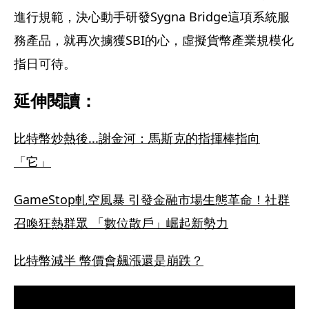
進行規範，決心動手研發Sygna Bridge這項系統服
務產品，就再次擄獲SBI的心，虛擬貨幣產業規模化
指日可待。
延伸閱讀：
比特幣炒熱後...謝金河：馬斯克的指揮棒指向
「它」
GameStop軋空風暴 引發金融市場生態革命！社群
召喚狂熱群眾 「數位散戶」崛起新勢力
比特幣減半 幣價會飆漲還是崩跌？