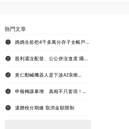
熱門文章
媽媽生前把4千多萬分存子女帳戶
過世後算誰的？法院揭認定關鍵
股利還沒配發、公公併沒進度 國票
金難題待解套
黃仁勳喊機器人是下波AI浪潮
Jetson Thor生態系台鏈名單曝光
申報轉讓暴增 真相不只套現！內
部人大賣股 節稅、經營權攻防同
步上演
遺贈稅分期繳 取消金額限制