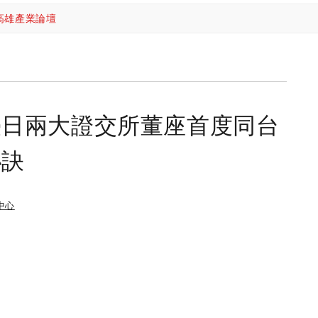
高雄產業論壇
臺日兩大證交所董座首度同台
秘訣
中心