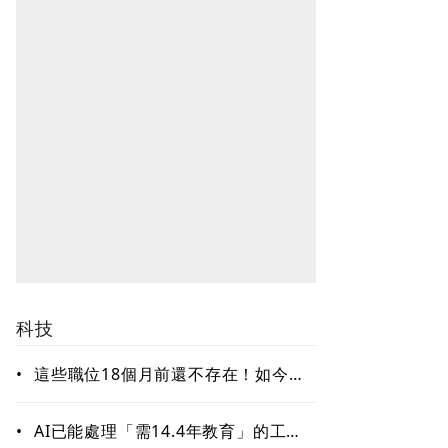
科技
•
這些職位18個月前還不存在！如今年
薪破百萬美元仍搶不到人 AI時代最
缺哪種人才？
•
AI已能處理「需14.4年教育」的工