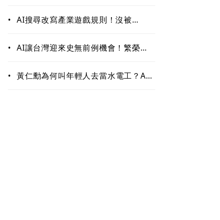
作！哪些能力最難被取代？未來職場
最值錢的是這些
•
AI搜尋改寫產業遊戲規則！沒被
ChatGPT、Google引用恐「消
失」 品牌如何搶下話語權？
•
AI讓台灣迎來史無前例機會！繁榮背
後藏隱憂 這類人未來5至10年恐首當
其衝
•
黃仁勳為何叫年輕人去當水電工？AI
掀「智慧通膨」 白領恐先被開刀