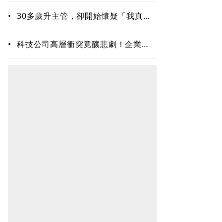
•
30多歲升主管，卻開始懷疑「我真的
夠格嗎？」專家揭職場6種內耗陷阱
•
科技公司高層衝突竟釀悲劇！企業內
耗為何失控？溝通專家揭職場智慧