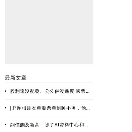
最新文章
•
股利還沒配發、公公併沒進度 國票金
難題待解套
•
J.P.摩根朋友買股票買到睡不著，他只
回一句：賣掉一些！「睡好覺」也是
賺錢的關鍵能力
•
銅價觸及新高 除了AI資料中心和電
網需求 這些因素更關鍵