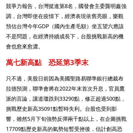
競爭力報告，台灣挺進第8名，國發會主委龔明鑫強
調，台灣即使在疫情下，經濟表現依舊亮眼，樂觀
預估台灣今年GDP（國內生產毛額）坐五望六應該
不是問題，在經濟持續成長下，台股挑戰新高的機
會也愈來愈濃。
萬七新高點　恐延第3季末
只不過，美股日前因為美國聖路易聯準銀行總裁布
拉德預測，聯準會將在2022年末首次升息，官員鷹
派的言論，讓道瓊跌到33290點，修正超過500點，
挑戰歷史新高35091點暫時失利。台股也受到影
響，雖然5月下旬強勢反彈兩千點以上，在企圖挑戰
17709點歷史新高的氣勢短暫受挫後，估計創高恐