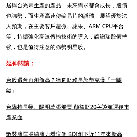
居與台光電生產的產品，未來需求都會成長，股價
也強勢，而生產高速傳輸晶片的譜瑞，展望優於法
人預期，在主要客戶超微、蘋果、ARM CPU平台
等，持續強化高速傳輸技術的導入，讓譜瑞股價轉
強，也是值得注意的強勢明星股。
延伸閱讀：
台股還會再創新高？獵豹財務長郭恭克曝「一關
鍵」
台驊持長榮、陽明萬張船票 顏益財20字談航運後市
產業面
散裝航運股續航力看這個 BDI創下近11年來新高