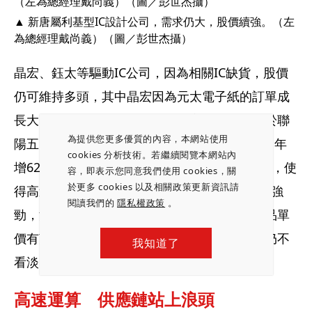
▲ 新唐屬利基型IC設計公司，需求仍大，股價續強。（左
為總經理戴尚義）（圖／彭世杰攝）
晶宏、鈺太等驅動IC公司，因為相關IC缺貨，股價
仍可維持多頭，其中晶宏因為元太電子紙的訂單成
長大，產能滿載，股價強勢，後市不看淡。至於聯
為提供您更多優質的內容，本網站使用
陽五月營收六．二九億元創新高，月增9.21%，年
cookies 分析技術。若繼續閱覽本網站內
增62.13%。在資料中心及電競PC市場仍然火熱，使
容，即表示您同意我們使用 cookies，關
於更多 cookies 以及相關政策更新資訊請
得高速I/O晶片及嵌入式控制晶片拉貨力道更加強
閱讀我們的
隱私權政策
。
勁，法人預期，聯陽在這波效應下，下半年產品單
價有望逐季上調，業績將改寫歷史新高，股價仍不
我知道了
看淡。
高速運算　供應鏈站上浪頭