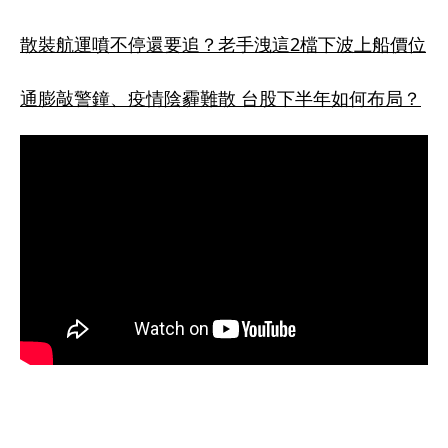
散裝航運噴不停還要追？老手洩這2檔下波上船價位
通膨敲警鐘、疫情陰霾難散 台股下半年如何布局？