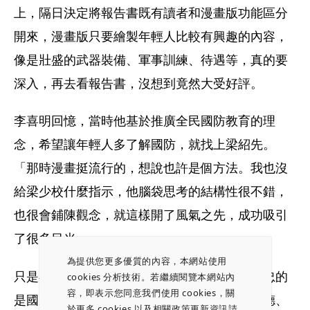
上，隔日決定將報告書既有讀者和漫畫版功能區分
開來，漫畫版只要繪製年輕人比較有興趣的內容，
像是壯盛的武器裝備、軍事訓練、待遇等，真的要
深入，再去看報告書，沒想到竟然大受好評。
李喜明回憶，當時他基於推廣全民國防教育的理
念，希望讓年輕人多了解國防，就找上梁紹先。
「那時漫畫挺流行的，想說也許是個方法。我也沒
給梁少校什麼指示，他腦袋思考的結構性很不錯，
也很會鋪陳觀念，就這樣開了風氣之先，成功吸引
了很多目光。」
為提供您更多優質的內容，本網站使用
只是在軍中，仍有局限。梁紹先強調，軍人效忠的
cookies 分析技術。若繼續閱覽本網站內
容，即表示您同意我們使用 cookies，關
是國家，不是特定政黨，原則上只要不違反道德、
於更多 cookies 以及相關政策更新資訊請