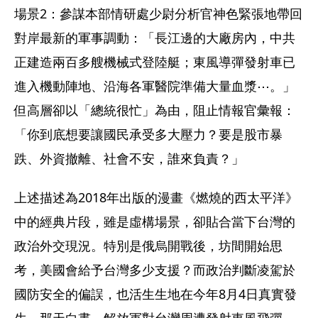
場景2：參謀本部情研處少尉分析官神色緊張地帶回
對岸最新的軍事調動：「長江邊的大廠房內，中共
正建造兩百多艘機械式登陸艇；東風導彈發射車已
進入機動陣地、沿海各軍醫院準備大量血漿⋯。」
但高層卻以「總統很忙」為由，阻止情報官彙報：
「你到底想要讓國民承受多大壓力？要是股市暴
跌、外資撤離、社會不安，誰來負責？」
上述描述為2018年出版的漫畫《燃燒的西太平洋》
中的經典片段，雖是虛構場景，卻貼合當下台灣的
政治外交現況。特別是俄烏開戰後，坊間開始思
考，美國會給予台灣多少支援？而政治判斷凌駕於
國防安全的偏誤，也活生生地在今年8月4日真實發
生。那天白晝，解放軍對台灣周遭發射東風飛彈，