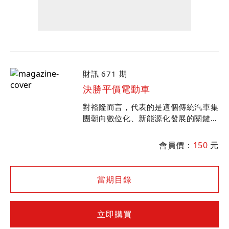
財訊 671 期
決勝平價電動車
對裕隆而言，代表的是這個傳統汽車集
團朝向數位化、新能源化發展的關鍵一
役。對鴻海集團而言，n7也是其跨足
電動車市場，不能輸的第一步。兩大產
會員價：
150
元
業集團的跨界合作...
當期目錄
立即購買