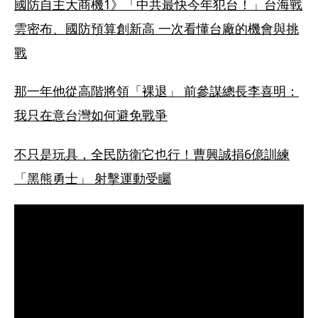
國防自主大商機1》「中共最快今年犯台！」台海戰
雲密布、國防預算創新高 一次看懂台廠的機會與挑
戰
那一年他從高階將領「裸退」 前參謀總長李喜明：
我只在意台灣如何避免戰爭
不只是玩具，全民防衛它也行！曹興誠捐6億訓練
「黑熊勇士」 射擊運動受矚