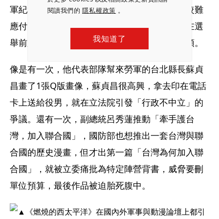
軍紀和基本國策，都可以發揮，反而是輿論比較難
閱讀我們的
隱私權政策
。
應付，因為各政黨常會把作品拿來操作風向，在選
我知道了
舉前又更為明顯，他和長官就因此吃了不少苦頭。
像是有一次，他代表部隊幫來勞軍的台北縣長蘇貞
昌畫了1張Q版畫像，蘇貞昌很高興，拿去印在電話
卡上送給役男，就在立法院引發「行政不中立」的
爭議。還有一次，副總統呂秀蓮推動「牽手護台
灣，加入聯合國」，國防部也想推出一套台灣與聯
合國的歷史漫畫，但才出第一篇「台灣為何加入聯
合國」，就被立委痛批為特定陣營背書，威脅要刪
單位預算，最後作品被迫胎死腹中。