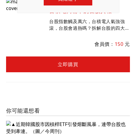
財訊 625 期
台積電獨霸下的台股真相
台股指數觸及萬六，台積電人氣強強
滾，台股會過熱嗎？拆解台股的四大面
向、Ｋ型結構、以及台積電的國際比
價，一起來為台股健診把把脈，同時挖
會員價：
150
元
掘下一個投資機會。
立即購買
你可能還想看