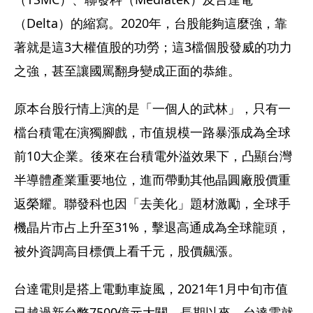
（Delta）的縮寫。2020年，台股能夠這麼強，靠
著就是這3大權值股的功勞；這3檔個股發威的功力
之強，甚至讓國罵翻身變成正面的恭維。
原本台股行情上演的是「一個人的武林」，只有一
檔台積電在演獨腳戲，市值規模一路暴漲成為全球
前10大企業。後來在台積電外溢效果下，凸顯台灣
半導體產業重要地位，進而帶動其他晶圓廠股價重
返榮耀。聯發科也因「去美化」題材激勵，全球手
機晶片市占上升至31%，擊退高通成為全球龍頭，
被外資調高目標價上看千元，股價飆漲。
台達電則是搭上電動車旋風，2021年1月中旬市值
已越過新台幣7500億元大關。長期以來，台達電就