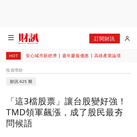
訂閱財訊
安心城市新經濟
週年慶最優惠
高雄產業論壇
HOT
投資理財
財訊 625 期
「這3檔股票」讓台股變好強！
TMD領軍飆漲，成了股民最夯
問候語