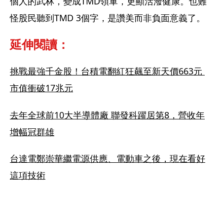
個人的武林，變成TMD領軍，更顯活潑健康。也難
怪股民聽到TMD 3個字，是讚美而非負面意義了。
延伸閱讀：
挑戰最強千金股！台積電翻紅狂飆至新天價663元 
市值衝破17兆元
去年全球前10大半導體廠 聯發科躍居第8，營收年
增幅冠群雄
台達電鄭崇華繼電源供應、電動車之後，現在看好
這項技術