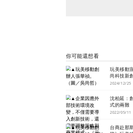
你可能還想看
玩美移動
尚科技新
Wannab
2024/12/25
AR虛擬試
沈柏延：
式的兩難
2022/05/11
台商赴那