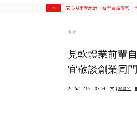
安心城市新經濟
週年慶最優惠
HOT
政經
見軟體業前輩
宜敬談創業同
2025/12/16
07:54
文｜
楊喻斐
、