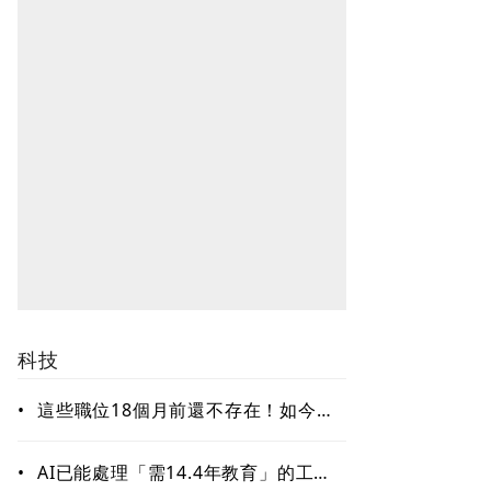
科技
•
這些職位18個月前還不存在！如今年
薪破百萬美元仍搶不到人 AI時代最
缺哪種人才？
•
AI已能處理「需14.4年教育」的工