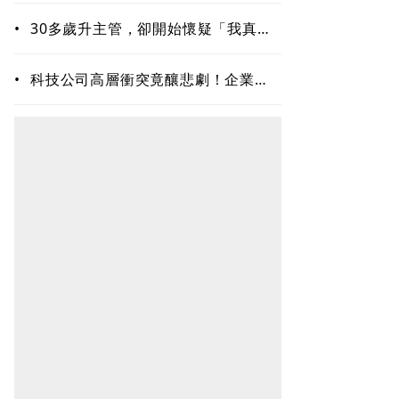
•
30多歲升主管，卻開始懷疑「我真的
夠格嗎？」專家揭職場6種內耗陷阱
•
科技公司高層衝突竟釀悲劇！企業內
耗為何失控？溝通專家揭職場智慧