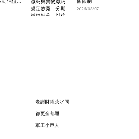
移動估值上
額限制
元 美女創業
2026/08/07
勝心法曝光
老謝財經茶水間
生
都更全都通
遊
軍工小巨人
療