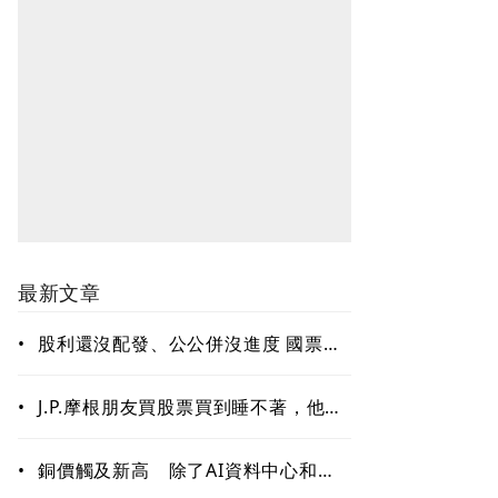
最新文章
•
股利還沒配發、公公併沒進度 國票金
難題待解套
•
J.P.摩根朋友買股票買到睡不著，他只
回一句：賣掉一些！「睡好覺」也是
賺錢的關鍵能力
•
銅價觸及新高 除了AI資料中心和電
網需求 這些因素更關鍵