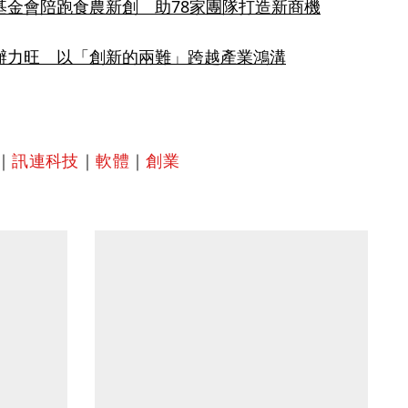
基金會陪跑食農新創　助78家團隊打造新商機
辦力旺　以「創新的兩難」跨越產業鴻溝
｜
訊連科技
｜
軟體
｜
創業