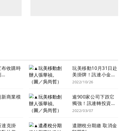
宣布收購時
玩美移動10月31日赴
創
美掛牌！訊連小金雞
y 擴展AI、
厲害在哪？美女創業
2022/10/26
用服務
家3大致勝心法曝光
創新商業模
逾900家公司下跌它
獨強！訊連轉投資玩
美移動從認賠到大賺
2022/03/07
股價連拉2根漲停
斯達克掛
遺贈稅分期繳 取消金