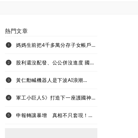
熱門文章
媽媽生前把4千多萬分存子女帳戶
過世後算誰的？法院揭認定關鍵
股利還沒配發、公公併沒進度 國票
金難題待解套
黃仁勳喊機器人是下波AI浪潮
Jetson Thor生態系台鏈名單曝光
軍工小巨人5》打造下一座護國神
山！台灣無人機打進全球國防供應
鏈
申報轉讓暴增 真相不只套現！內
部人大賣股 節稅、經營權攻防同
步上演