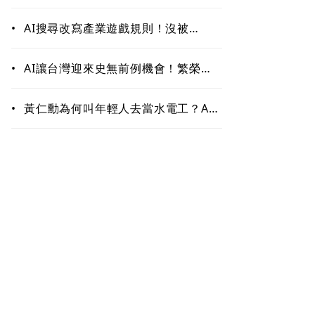
作！哪些能力最難被取代？未來職場
最值錢的是這些
•
AI搜尋改寫產業遊戲規則！沒被
ChatGPT、Google引用恐「消
失」 品牌如何搶下話語權？
•
AI讓台灣迎來史無前例機會！繁榮背
後藏隱憂 這類人未來5至10年恐首當
其衝
•
黃仁勳為何叫年輕人去當水電工？AI
掀「智慧通膨」 白領恐先被開刀