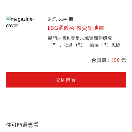
財訊 634 期
ESG選股術 投資新地圖
揭開台灣其實從未誠實面對環境
（E）、社會（S）、治理（G）風險的
真相。儘管如此，還是有企業積極與國
際趨勢接軌，因而獲得投資機構信任。
會員價：
150
元
立即購買
你可能還想看