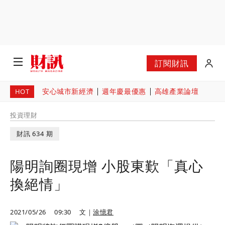
訂閱財訊
安心城市新經濟
週年慶最優惠
高雄產業論壇
HOT
投資理財
財訊 634 期
陽明詢圈現增 小股東歎「真心
換絕情」
2021/05/26
09:30
文｜
涂憶君