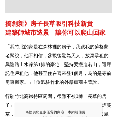
搞創新》房子長草吸引科技新貴
建築師城市造景　讓你可以爬山回家
「我竹北的家是在森林裡的房子，我跟我的蘇格蘭
老闆說，他不相信，參觀後驚為天人，放棄承租的
興隆路上水岸第1排的豪宅，堅持要搬進若山，還拜
託住戶租他，他甚至住在喜來登1個月，為的是等前
房東搬家。」1位派駐竹北的外籍車商主管說。
行駛竹北高鐵特區周圍，很難不被3棟「長草的房
子」吸引。第1次看到的人，都忍不住說：「荒煙蔓
為提供您更多優質的內容，本網站使用
草，有住人嗎？」對比附近的現代風、歐式古典風