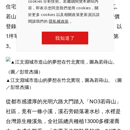
cookies 分析技術。若繼續閱覽本網站內
住宅大樓，半畝塘的若山系列大樓顯得格外突兀。
容，即表示您同意我們使用 cookies，關
於更多 cookies 以及相關政策更新資訊請
若山社區是新竹3大豪宅之一，根據2022年的實價
閱讀我們的
隱私權政策
。
登錄新竹前10大豪宅顯示，「若山NO2若合山」以
1坪單價64.7萬元，與「若山NO3若蒔山」並列第
我知道了
3。
▲江文淵城市造山的夢想在竹北實現，圖為若蒔山。（圖
／彭世杰攝）
從都市感濃厚的光明六路大門踏入「NO3若蒔山」
社區，竟有一條小溪，溪石旁錯落著水杉，水裡是
台灣原生種溪魚，全社區總共種植13000多棵灌喬