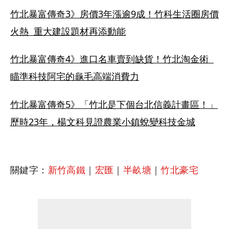
竹北暴富傳奇3》房價3年漲逾9成！竹科生活圈房價
火熱  重大建設題材再添動能
竹北暴富傳奇4》進口名車賣到缺貨！竹北淘金術  
瞄準科技阿宅的龜毛高端消費力
竹北暴富傳奇5》「竹北是下個台北信義計畫區！」
歷時23年，楊文科見證農業小鎮蛻變科技金城
關鍵字：
新竹高鐵
｜
宏匯
｜
半畝塘
｜
竹北豪宅