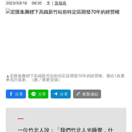
2023/03/16
08:35
文｜
游筱燕
▲宏匯集團標下高鐵新竹站前特定區開發70年的經營權。圖右1為董
事長許崑泰。（圖／潘重安攝）
分享
分享
分享
複製連結
一位竹北人說：「我們竹北人光睡覺，什