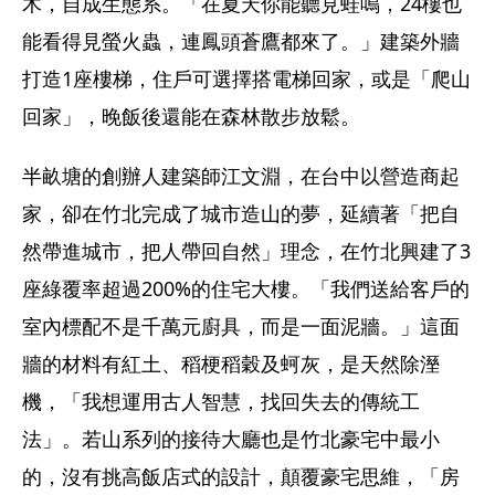
木，自成生態系。「在夏天你能聽見蛙鳴，24樓也
能看得見螢火蟲，連鳳頭蒼鷹都來了。」建築外牆
打造1座樓梯，住戶可選擇搭電梯回家，或是「爬山
回家」，晚飯後還能在森林散步放鬆。
半畝塘的創辦人建築師江文淵，在台中以營造商起
家，卻在竹北完成了城市造山的夢，延續著「把自
然帶進城市，把人帶回自然」理念，在竹北興建了3
座綠覆率超過200%的住宅大樓。「我們送給客戶的
室內標配不是千萬元廚具，而是一面泥牆。」這面
牆的材料有紅土、稻梗稻穀及蚵灰，是天然除溼
機，「我想運用古人智慧，找回失去的傳統工
法」。若山系列的接待大廳也是竹北豪宅中最小
的，沒有挑高飯店式的設計，顛覆豪宅思維，「房