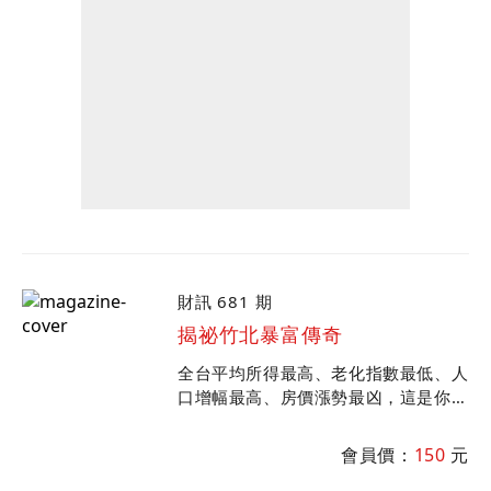
財訊 681 期
揭祕竹北暴富傳奇
全台平均所得最高、老化指數最低、人
口增幅最高、房價漲勢最凶，這是你不
知的竹北市！ 破解竹科新貴的消費密
碼，揭開竹北神祕地主的面紗，全面解
會員價：
150
元
析竹北爆發成長祕辛