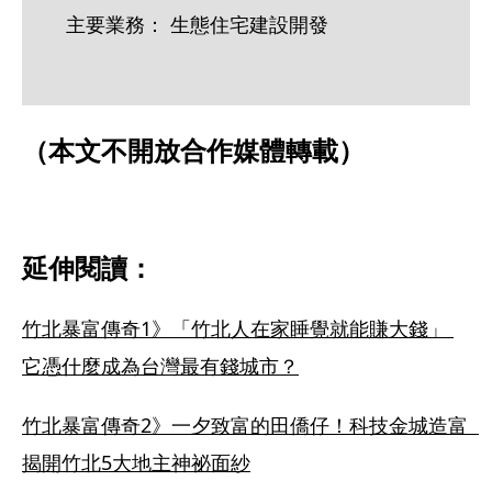
主要業務： 生態住宅建設開發
（本文不開放合作媒體轉載）
延伸閱讀：
竹北暴富傳奇1》「竹北人在家睡覺就能賺大錢」 
它憑什麼成為台灣最有錢城市？
竹北暴富傳奇2》一夕致富的田僑仔！科技金城造富  
揭開竹北5大地主神祕面紗