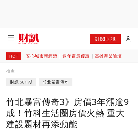
訂閱財訊
安心城市新經濟
週年慶最優惠
高雄產業論壇
HOT
地產
財訊 681 期
竹北暴富傳奇
竹北暴富傳奇3》房價3年漲逾9
成！竹科生活圈房價火熱 重大
建設題材再添動能