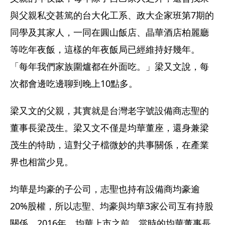
與父親私交甚篤的台大化工系、政大企家班第7期的
同學及其家人，一同在圓山飯店、晶華酒店柏麗廳
等吃年夜飯，這樣的年夜飯局已經維持好幾年。
「每年我們家族圍爐都在外面吃。」梁又文說，每
次都會邊吃邊聊到晚上10點多。
梁又文的父親，其實就是台灣老字號設備商志聖的
董事長梁茂生。梁又文不僅是均華董座，還身兼梁
茂生的特助，這對父子檔微妙的共事關係，在產業
界也相當少見。
均華是均豪的子公司，志聖也持有設備商均豪逾
20%股權，所以志聖、均豪與均華3家公司互有持股
關係。2016年，均華上市之前，當時的均華董事長