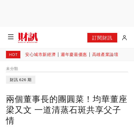
訂閱財訊
安心城市新經濟
週年慶最優惠
高雄產業論壇
HOT
未分類
財訊 626 期
兩個董事長的團圓菜！均華董座
梁又文 一道清蒸石斑共享父子
情