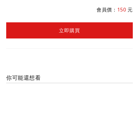
劉坤錫及鄭廳宜分享的不敗心法及今年
的台股展望，為金牛年建構出護國群山
會員價：
150
元
股。
立即購買
你可能還想看