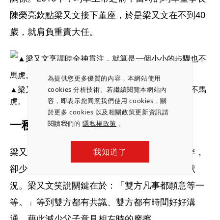
陳榮亮欽點梁又文接下董座，於是梁又文在不到40
歲，就肩負重責大任。
為提供您更多優質的內容，本網站使用
▲梁又文烹調時全神貫注，就算是一個小小的步驟也不馬
cookies 分析技術。若繼續閱覽本網站內
虎。
容，即表示您同意我們使用 cookies，關
於更多 cookies 以及相關政策更新資訊請
一種默契 連結父子深深情誼
閱讀我們的
隱私權政策
。
梁又文與梁茂生不僅是父子，也是事業上的夥伴，
我知道了
卻少了諸多父子檔共事上容易出現各持己見的狀
況。梁又文笑說關鍵在於：「雙方凡事都願意等一
等。」等到雙方都有共識、雙方都有時間好好溝
通，藉此減少父子意見相左時的摩擦。