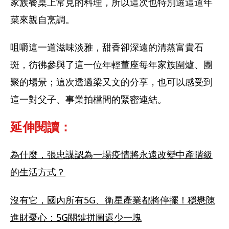
家族餐桌上常見的料理，所以這次也特別選這道年
菜來親自烹調。
咀嚼這一道滋味淡雅，甜香卻深遠的清蒸富貴石
斑，彷彿參與了這一位年輕董座每年家族圍爐、團
聚的場景；這次透過梁又文的分享，也可以感受到
這一對父子、事業拍檔間的緊密連結。
延伸閱讀：
為什麼，張忠謀認為一場疫情將永遠改變中產階級
的生活方式？
沒有它，國內所有5G、衛星產業都將停擺！穩懋陳
進財憂心：5G關鍵拼圖還少一塊