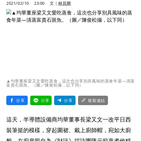
2021/02/10
23:00
文｜
林苑卿
▲均華董座梁又文愛吃蒸食，這次也分享別具風味的蒸食年菜—清蒸
富貴石斑魚。（圖／陳俊松攝，以下同）
分享
分享
分享
複製連結
這天，半導體設備商均華董事長梁又文一改平日西
裝筆挺的模樣，穿起圍裙、戴上廚師帽，宛如大廚
般，在廚房親自為《財訊》採訪團隊示範烹煮他精