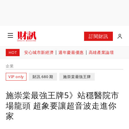
訂閱財訊
安心城市新經濟
週年慶最優惠
高雄產業論壇
HOT
企業
VIP only
財訊 680 期
施崇棠最強王牌
施崇棠最強王牌5》站穩醫院市
場龍頭 超象要讓超音波走進你
家