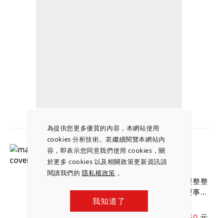
為提供您更多優質的內容，本網站使用
cookies 分析技術。若繼續閱覽本網站內
財訊 680 期
容，即表示您同意我們使用 cookies，關
於更多 cookies 以及相關政策更新資訊請
施崇棠最強王牌
閱讀我們的
隱私權政策
。
華碩集團布局智慧醫療艦隊，已經整整
花了７年的時間；如今正迎來轉型事業
我知道了
起飛的新拐點。施崇棠手中的智慧醫療
王牌，不僅關係著華碩的未來，也暗藏
會員價：
150
元