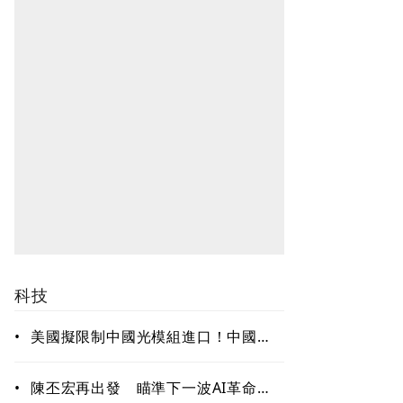
科技
•
美國擬限制中國光模組進口！中國握
全球56％代工產能 研調：短期難脫
鉤、台灣有望成重要樞紐
•
陳丕宏再出發 瞄準下一波AI革命！