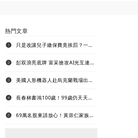
熱門文章
只是改讓兒子繳保費竟挨罰？一次
看懂「變更要保人」的補稅地雷
彭双浪亮底牌 富采搶攻AI光互連
不與雷射拚速度 Micro LED鎖定低
功耗新藍海
美國人形機器人赴烏克蘭戰場出任
務、還要對抗中國 新產品將導入
超微Ryzen AI嵌入式X100系列處理
長春林書鴻100歲！99歲仍天天上
器
班、健走5000步 「石化業愛迪
生」自律人生曝光
69萬名股東請放心！黃崇仁家族全
力支持既有經營團隊 力積電強調
三個不變