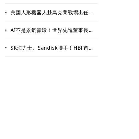
矽谷連續創業家布局生技、機器人與
音樂新賽道
•
美國人形機器人赴烏克蘭戰場出任
務、還要對抗中國 新產品將導入超
微Ryzen AI嵌入式X100系列處理器
•
AI不是景氣循環！世界先進董事長方
略：2027年供不應求仍明顯
•
SK海力士、Sandisk聯手！HBF首個
標準規範出爐 Google加入聯盟