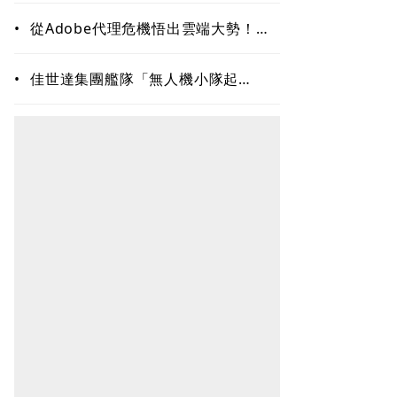
二成長曲線！一窺合隆毛廠接班學
•
從Adobe代理危機悟出雲端大勢！上
奇三段式變身、季季獲利20年不敗：
再來搶無人機3D列印財
•
佳世達集團艦隊「無人機小隊起
飛」！投資新創擎壤、翔隆，總座親
督軍養大精兵：鎖定美日頂級客戶切
入