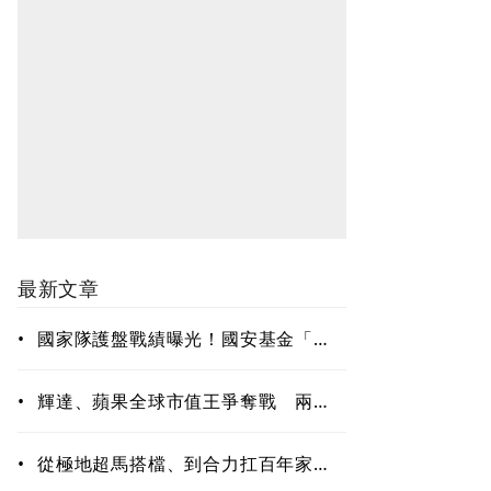
最新文章
•
國家隊護盤戰績曝光！國安基金「僅
買8檔全獲利」投報率81%…靠台積電
狂賺76億
•
輝達、蘋果全球市值王爭奪戰 兩種
AI投資路徑，誰占上風？
•
從極地超馬搭檔、到合力扛百年家
業…陳焜耀學會放手、陳彥誠拼出第