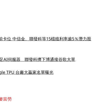
提前卡位 中信金、聯發科等15檔殖利率逾5％潛力股
跨足AI伺服器　聯發科擠下博通接谷歌大單
gle TPU 台廠大贏家名單曝光
麥當勞