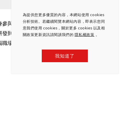
為提供您更多優質的內容，本網站使用 cookies
分析技術。若繼續閱覽本網站內容，即表示您同
身參與快閃活動，親自送上熱騰騰薯條給員工。聯發
意我們使用 cookies，關於更多 cookies 以及相
研發到優質的餐飲福利，始終堅持國際級的高標準，
關政策更新資訊請閱讀我們的
隱私權政策
。
福職場。
我知道了