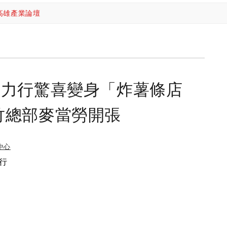
高雄產業論壇
蔡力行驚喜變身「炸薯條店
竹總部麥當勞開張
中心