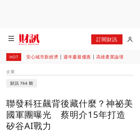
訂閱財訊
安心城市新經濟
週年慶最優惠
高雄產業論壇
HOT
企業
財訊 764 期
聯發科狂飆背後藏什麼？神祕美
國軍團曝光 蔡明介15年打造
矽谷AI戰力