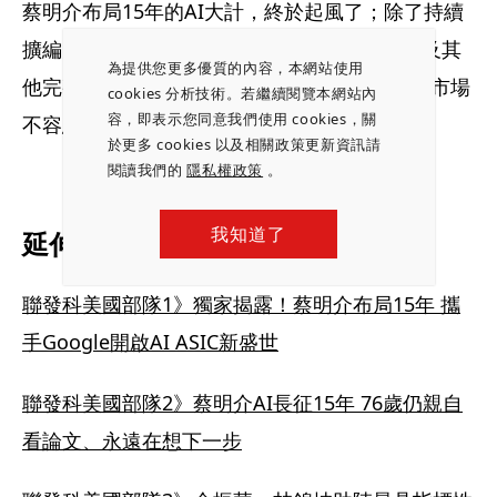
蔡明介布局15年的AI大計，終於起風了；除了持續
擴編美國AI團隊戰力，聯發科貼近台積電，以及其
為提供您更多優質的內容，本網站使用
他完整在地供應鏈，讓它已然成為全球AI ASIC市場
cookies 分析技術。若繼續閱覽本網站內
容，即表示您同意我們使用 cookies，關
不容忽視的尖兵。
於更多 cookies 以及相關政策更新資訊請
閱讀我們的
隱私權政策
。
我知道了
延伸閱讀：
聯發科美國部隊1》獨家揭露！蔡明介布局15年 攜
手Google開啟AI ASIC新盛世
聯發科美國部隊2》蔡明介AI長征15年 76歲仍親自
看論文、永遠在想下一步