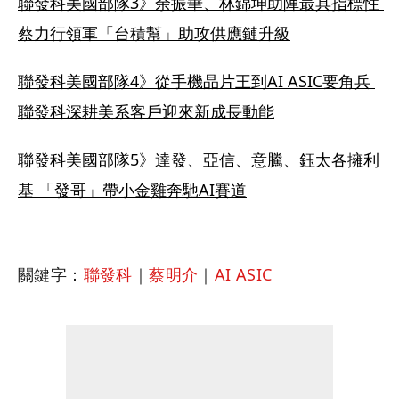
聯發科美國部隊3》余振華、林錦坤助陣最具指標性 
蔡力行領軍「台積幫」助攻供應鏈升級
聯發科美國部隊4》從手機晶片王到AI ASIC要角兵 
聯發科深耕美系客戶迎來新成長動能
聯發科美國部隊5》達發、亞信、意騰、鈺太各擁利
基 「發哥」帶小金雞奔馳AI賽道
關鍵字：
聯發科
｜
蔡明介
｜
AI ASIC