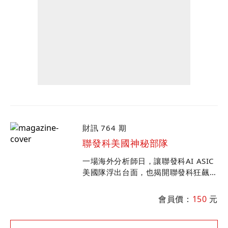
財訊 764 期
聯發科美國神秘部隊
一場海外分析師日，讓聯發科AI ASIC
美國隊浮出台面，也揭開聯發科狂飆背
後的「漲」聲序幕。看蔡明介如何打造
AI團隊，一路挺進谷歌主導的算力賽
會員價：
150
元
道。