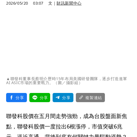
2026/05/20
03:07
文｜
財訊新聞中心
▲聯發科董事長蔡明介歷時15年布局美國研發團隊，逐步打造進軍
AI ASIC市場的重要戰力。（圖／攝影組）
分享
分享
分享
複製連結
聯發科股價在五月間走勢強勁，成為台股盤面新焦
點，聯發科股價一度拉出6根漲停，市值突破6兆
元，逼近高通。背後到底有何關鍵力量驅動漲勢？