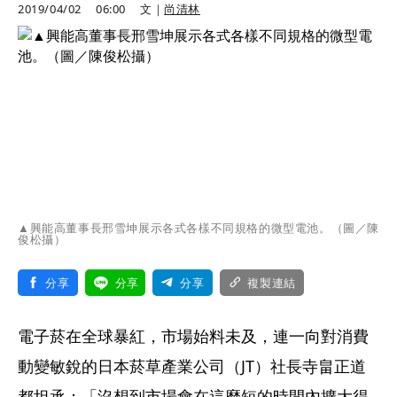
2019/04/02
06:00
文｜
尚清林
▲興能高董事長邢雪坤展示各式各樣不同規格的微型電池。（圖／陳
俊松攝）
分享
分享
分享
複製連結
電子菸在全球暴紅，市場始料未及，連一向對消費
動變敏銳的日本菸草產業公司（JT）社長寺畠正道
都坦承：「沒想到市場會在這麼短的時間內擴大得