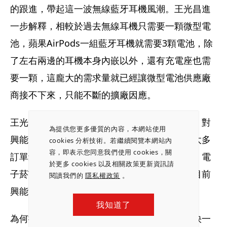
的跟進，帶起這一波無線藍牙耳機風潮。王光昌進
一步解釋，相較於過去無線耳機只需要一顆微型電
池，蘋果AirPods一組藍牙耳機就需要3顆電池，除
了左右兩邊的耳機本身內嵌以外，還有充電座也需
要一顆，這龐大的需求量就已經讓微型電池供應廠
商接不下來，只能不斷的擴廠因應。
王光昌笑著說，看著微型電池需求出現大爆發，對
為提供您更多優質的內容，本網站使用
興能高絕對是加分的。但現在情況是，眼前有太多
cookies 分析技術。若繼續閱覽本網站內
容，即表示您同意我們使用 cookies，關
訂單量，卻礙於生產線的問題吃不下來。他說，電
於更多 cookies 以及相關政策更新資訊請
子菸市場很大，藍牙耳機的市場也很大，但是目前
閱讀我們的
隱私權政策
。
興能高已經都滿載了。
我知道了
為何擴產速度緩慢，邢雪坤說，興能高也想要快一