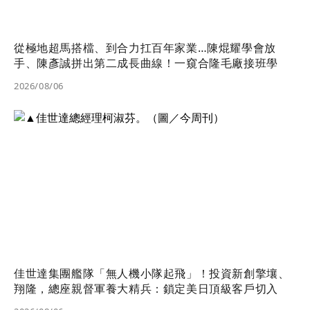
從極地超馬搭檔、到合力扛百年家業…陳焜耀學會放
手、陳彥誠拼出第二成長曲線！一窺合隆毛廠接班學
2026/08/06
佳世達集團艦隊「無人機小隊起飛」！投資新創擎壤、
翔隆，總座親督軍養大精兵：鎖定美日頂級客戶切入