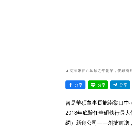
▲沈振來在近耳順之年創業，仍難掩
分享
分享
分享
曾是華碩董事長施崇棠口中
2018年底辭任華碩執行長
網）新創公司——創捷前瞻