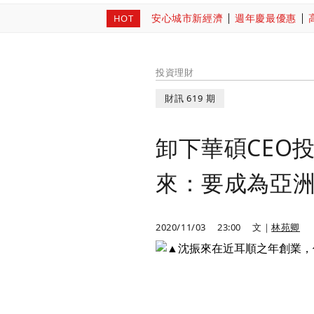
安心城市新經濟
週年慶最優惠
HOT
投資理財
財訊 619 期
卸下華碩CEO投
來：要成為亞
2020/11/03
23:00
文｜
林苑卿