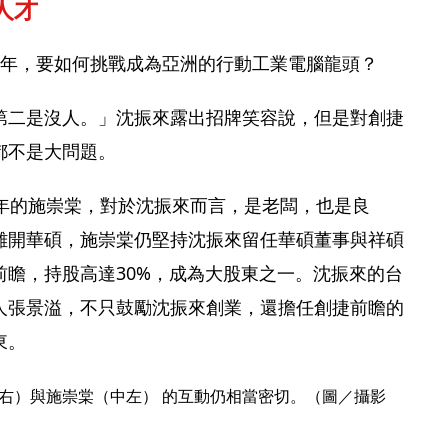
人才
周年，要如何挑戰成為亞洲的行動工業電腦龍頭？
第二是沒人。」沈振來露出招牌笑容說，但是對創捷
都不是大問題。
5年的施崇棠，對於沈振來而言，是老闆，也是良
離開華碩，施崇棠仍堅持沈振來留任華碩董事與祥碩
前瞻，持股高達30%，成為大股東之一。沈振來的台
人張景溢，不只鼓勵沈振來創業，還擔任創捷前瞻的
東。