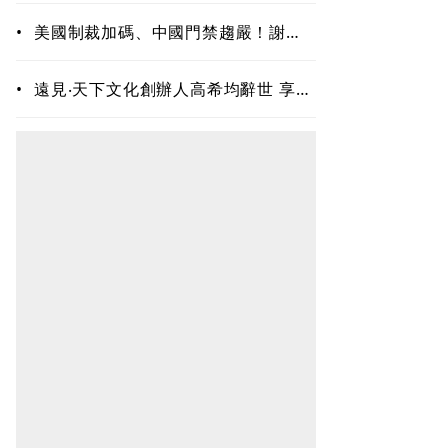
•
美國制裁加碼、中國門禁趨嚴！謝金
河：美中角力進入深水區 腳踩兩條
船的台商處境愈來愈難
•
遠見‧天下文化創辦人高希均辭世 享壽
90歲