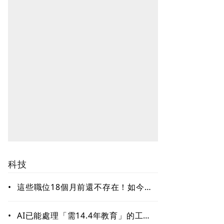
科技
•
這些職位18個月前還不存在！如今年
薪破百萬美元仍搶不到人 AI時代最
缺哪種人才？
•
AI已能處理「需14.4年教育」的工