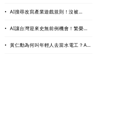
作！哪些能力最難被取代？未來職場
最值錢的是這些
•
AI搜尋改寫產業遊戲規則！沒被
ChatGPT、Google引用恐「消
失」 品牌如何搶下話語權？
•
AI讓台灣迎來史無前例機會！繁榮背
後藏隱憂 這類人未來5至10年恐首當
其衝
•
黃仁勳為何叫年輕人去當水電工？AI
掀「智慧通膨」 白領恐先被開刀