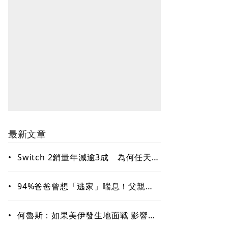
最新文章
•
Switch 2銷量年減逾3成 為何任天堂
上季財報仍優於市場預期，獲利成長
超過50％？
•
94%爸爸曾想「逃家」喘息！父親節
最大願望不是禮物 只想真正休息一
天
•
何魯斯：如果美伊發生地面戰 影響可
能和你想的不一樣