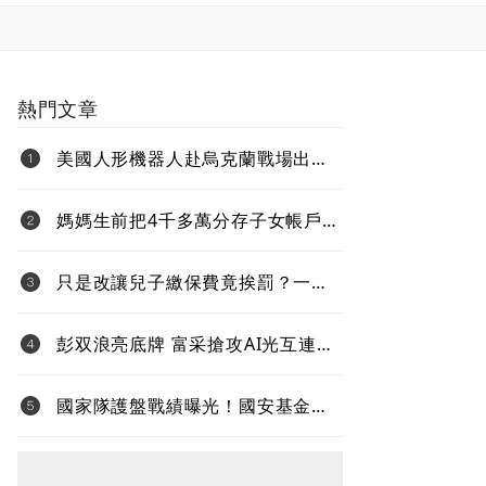
熱門文章
美國人形機器人赴烏克蘭戰場出任
務、還要對抗中國 新產品將導入
超微Ryzen AI嵌入式X100系列處理
媽媽生前把4千多萬分存子女帳戶
器
過世後算誰的？法院揭認定關鍵
只是改讓兒子繳保費竟挨罰？一次
看懂「變更要保人」的補稅地雷
彭双浪亮底牌 富采搶攻AI光互連
不與雷射拚速度 Micro LED鎖定低
功耗新藍海
國家隊護盤戰績曝光！國安基金
「僅買8檔全獲利」投報率81%…靠
台積電狂賺76億