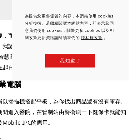
為提供您更多優質的內容，本網站使用 cookies
分析技術。若繼續閱覽本網站內容，即表示您同
意我們使用 cookies，關於更多 cookies 以及相
魄，而他自己對於如此重大的決定，也有一套解讀。
關政策更新資訊請閱讀我們的
隱私權政策
。
認為因應運算力的演進，Mobile IPC將成為工
慧電腦）則是Mobile IPC的下一步。」沈振來很
我知道了
是正在起飛的市場，每年成長1至3%。
工業電腦
員以掃描機搭配平板，為你找出商品還有沒有庫存、
期間進入醫院，在管制站由警衛刷一下健保卡就能知
bile IPC的應用。