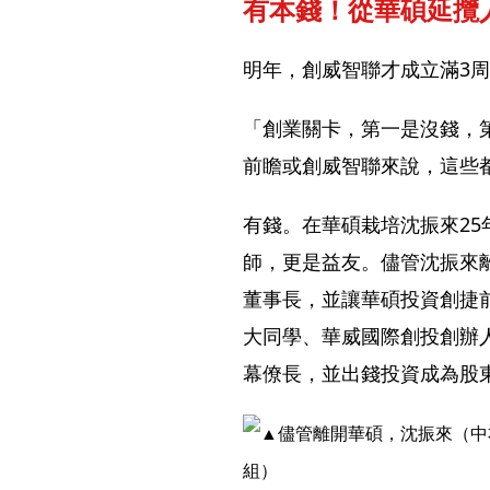
有本錢！從華碩延攬
明年，創威智聯才成立滿3
「創業關卡，第一是沒錢，
前瞻或創威智聯來說，這些
有錢。在華碩栽培沈振來2
師，更是益友。儘管沈振來
董事長，並讓華碩投資創捷
大同學、華威國際創投創辦
幕僚長，並出錢投資成為股