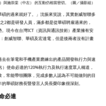
）與施崇棠（中左） 的互動仍相當密切。（圖／攝影組）
華碩的過來就好了。」沈振來笑說，其實創威智聯多
分之2都是研發人員，滿多都是從華碩聘雇過來的，
。現今在台灣ICT（資訊與通訊技術）產業擁有安
司：創威智聯、華碩及宏達電，但是後兩者沒有計畫
過去在筆電和手機產業磨練出的產品開發執行力與速
文名）使命必達的120%執行力及執行速度眾人稱道，
致，常能帶領團隊，完成多數人認為不可能做到的目
年的華碩財務長暨發言人吳長榮印象很深刻。
使命必達