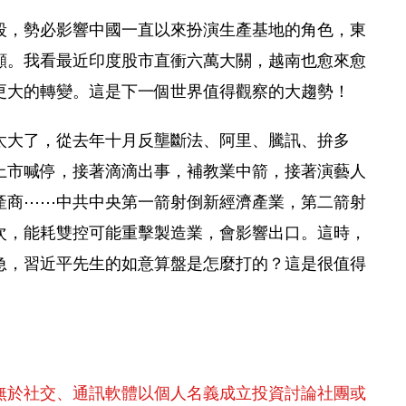
段，勢必影響中國一直以來扮演生產基地的角色，東
顯。我看最近印度股市直衝六萬大關，越南也愈來愈
更大的轉變。這是下一個世界值得觀察的大趨勢！
太大了，從去年十月反壟斷法、阿里、騰訊、拚多
上市喊停，接著滴滴出事，補教業中箭，接著演藝人
產商⋯⋯中共中央第一箭射倒新經濟產業，第二箭射
次，能耗雙控可能重擊製造業，會影響出口。這時，
急，習近平先生的如意算盤是怎麼打的？這是很值得
無於社交、通訊軟體以個人名義成立投資討論社團或