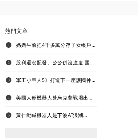
熱門文章
媽媽生前把4千多萬分存子女帳戶
過世後算誰的？法院揭認定關鍵
股利還沒配發、公公併沒進度 國票
金難題待解套
軍工小巨人5》打造下一座護國神
山！台灣無人機打進全球國防供應
鏈
美國人形機器人赴烏克蘭戰場出任
務、還要對抗中國 新產品將導入
超微Ryzen AI嵌入式X100系列處理
黃仁勳喊機器人是下波AI浪潮
器
Jetson Thor生態系台鏈名單曝光