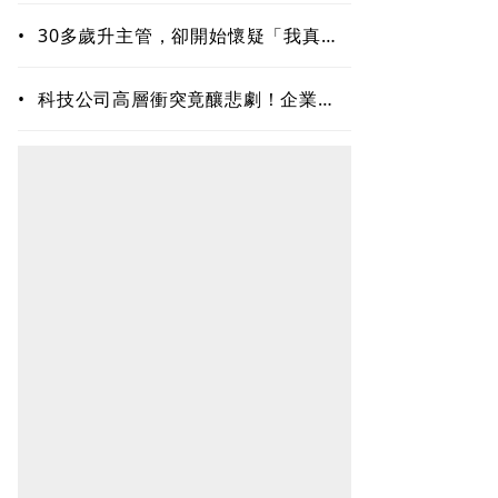
•
30多歲升主管，卻開始懷疑「我真的
夠格嗎？」專家揭職場6種內耗陷阱
•
科技公司高層衝突竟釀悲劇！企業內
耗為何失控？溝通專家揭職場智慧