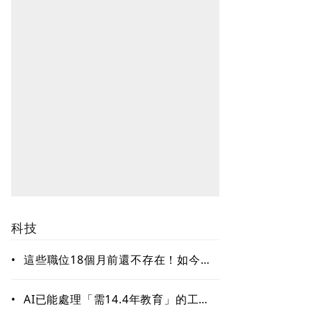
科技
•
這些職位18個月前還不存在！如今年
薪破百萬美元仍搶不到人 AI時代最
缺哪種人才？
•
AI已能處理「需14.4年教育」的工