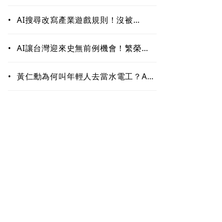
作！哪些能力最難被取代？未來職場
最值錢的是這些
•
AI搜尋改寫產業遊戲規則！沒被
ChatGPT、Google引用恐「消
失」 品牌如何搶下話語權？
•
AI讓台灣迎來史無前例機會！繁榮背
後藏隱憂 這類人未來5至10年恐首當
其衝
•
黃仁勳為何叫年輕人去當水電工？AI
掀「智慧通膨」 白領恐先被開刀