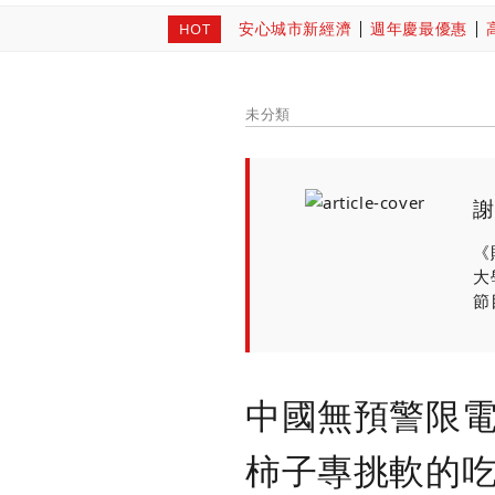
安心城市新經濟
週年慶最優惠
HOT
未分類
謝
《
大
節
中國無預警限電
柿子專挑軟的