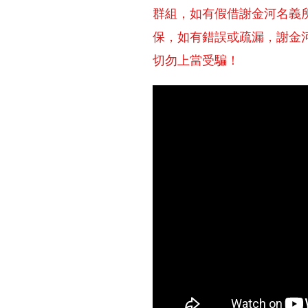
群組，如有假借謝金河名義
保，如有錯誤或疏漏，謝金
切勿上當受騙！