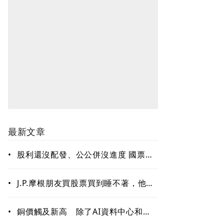
最新文章
•
股利還沒配發、公公併沒進度 國票金
難題待解套
•
J.P.摩根朋友買股票買到睡不著，他只
回一句：賣掉一些！「睡好覺」也是
賺錢的關鍵能力
•
銅價觸及新高 除了AI資料中心和電
網需求 這些因素更關鍵