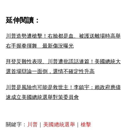
﻿延伸閱讀：
川普造勢遭槍擊！右臉都是血、被護送離場時高舉
右手握拳揮舞　最新傷況曝光
拜登災難性表現、川普遭批謊話連篇！美國總統大
選首場辯論一面倒，選情不確定性升高
川普是風險也可能是救世主！李鎮宇：賴政府應儘
速成立美國總統選舉對策委員會
關鍵字：
川普
｜
美國總統選舉
｜
槍擊