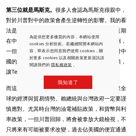
第三位就是馬斯克。
很多人會認為馬斯克很親中，
對於川普對中的政策會產生逆轉性的影響。我的看
法是，商人基本上是哪裡有錢哪裡去。馬斯克近期
為提供您更多優質的內容，本網站使用
在中國電動車市場被中國電動車打得兵敗如山倒，
cookies 分析技術。若繼續閱覽本網站內
一但川普上台，他最希望的恐怕不是逆轉美國對中
容，即表示您同意我們使用 cookies，關
於更多 cookies 以及相關政策更新資訊請
國的態度，更希望的是中國降低補貼，減少干預，
閱讀我們的
隱私權政策
。
讓Tesla重振雄風。
我知道了
而這三位川普的經濟關鍵人物，恐怕將重塑未來全
球的經濟與貿易情勢。賴總統與台灣政府一定要謹
慎應對。尤其時台灣的油電補貼政策，和貨幣與利
率政策，一但川普回歸，將會被拿放大鏡檢視，不
只將來有可能被要求改變，過去佔美國的便宜通通