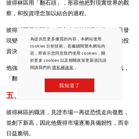
彼得林區用「翻石頭」，形容他把對現實世界的觀
察，和投資理念加以結合的過程。
彼得林區長期觀察、研究人們的消費行為，一旦發
為提供您更多優質的內容，本網站使用
現變化，就會引領他把這些現象，轉化為具體的投
cookies 分析技術。若繼續閱覽本網站內
資決策。
容，即表示您同意我們使用 cookies，關
於更多 cookies 以及相關政策更新資訊請
他強調，這是好奇心和毅力的展現，不是靠運氣，
閱讀我們的
隱私權政策
。
「翻開最多石頭的人，才能贏得比賽。」
我知道了
五、樂觀看待市場韌性
彼得林區的職涯，見證市場一再從恐慌走向復甦，
並創下新高，因此他覺得市場逐漸具備韌性，而非
日益脆弱。